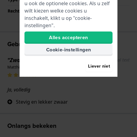
u ook de optionele cookies. Als u zelf
wilt kiezen welke cookies u
Rechte aanzet
Nee
inschakelt, klikt u op "cookie-
instellingen".
Alles accepteren
Gebruikerservaringen
Cookie-instellingen
"Zwaar en stabiel"
Show original text
Liever niet
Matthias Luh · 14 oktober 2025
Ja, volledig
Stevig en lekker zwaar
Onlangs bekeken