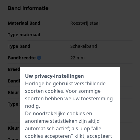
Band informatie
Materiaal Band
Roestvrij staal
Type materiaal
Type band
Schakelband
Bandbreedte
22 mm
Breedte bandaanzet
22 mm
Uw privacy-instellingen
Bandbreedte bij sluiting
20 mm
Horloge.be gebruikt verschillende
soorten
cookies
. Voor sommige
Kleur Band
Zwart
soorten hebben we uw toestemming
Type sluiting
Vouwsluiting met
nodig.
drukknoppen en
De noodzakelijke cookies en
veiligheidsklep
anonieme statistieken zijn altijd
Kleur sluiting
Zwart
automatisch actief; als u op "alle
cookies accepteren" klikt, accepteert
Type Bevestiging
Bandpennen