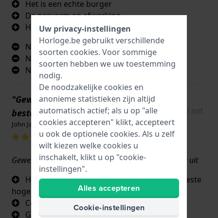
Het is een echte burger
De pasvorm en afwerking
Hoe stevig het is
Uw privacy-instellingen
Horloge.be gebruikt verschillende
Niets
soorten
cookies
. Voor sommige
Niets
soorten hebben we uw toestemming
Niets
nodig.
De noodzakelijke cookies en
"Geweldig horlogebandje van de
anonieme statistieken zijn altijd
Show
automatisch actief; als u op "alle
original text
beste kwaliteit "
cookies accepteren" klikt, accepteert
John Jackson · 17 juni 2022
u ook de optionele cookies. Als u zelf
wilt kiezen welke cookies u
inschakelt, klikt u op "cookie-
Geweldige pasvorm en comfortabel ziet er geweldig uit
instellingen".
Horlogeband gids briljant en behulpzaam beste
Alles accepteren
hoge kwaliteit
Comfortabel
Cookie-instellingen
Geweldige pasvorm