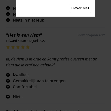
Niets wat ik niet leuk vind
Liever niet
Niets wat ik niet leuk vind
Niets in niet leuk
"Het is een riem"
Show original text
Edward Sloan · 17 juni 2022
Ja, de riem is in orde en komt precies overeen met de
riem die ik eraf heb gehaald.
Kwaliteit
Gemakkelijk aan te brengen
Comfortabel
Niets