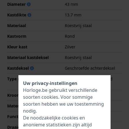
Diameter
43 mm
Kastdikte
13.7 mm
Materiaal
Roestvrij staal
Kastvorm
Rond
Kleur kast
Zilver
Materiaal kastdeksel
Roestvrij staal
Kastdeksel
Geschroefde achterdeksel
Type glas
Enkelvoudig ontspiegeld
Uw privacy-instellingen
saffierglas
Horloge.be gebruikt verschillende
Kroon
Druk kroon
soorten
cookies
. Voor sommige
soorten hebben we uw toestemming
Materiaal bezel
Roestvrij staal
nodig.
Functie ring
Luchtvaart functies
De noodzakelijke cookies en
anonieme statistieken zijn altijd
Draaiende ring
Bi-directioneel