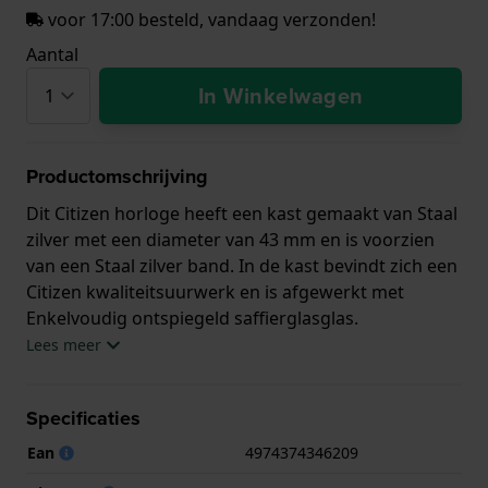
voor 17:00 besteld, vandaag verzonden!
Aantal
In Winkelwagen
Productomschrijving
Dit Citizen horloge heeft een kast gemaakt van Staal
zilver met een diameter van 43 mm en is voorzien
van een Staal zilver band. In de kast bevindt zich een
Citizen kwaliteitsuurwerk en is afgewerkt met
Enkelvoudig ontspiegeld saffierglasglas.
Lees meer
Het horloge is 20ATM. Dit betekent dat het horloge
geschikt is om mee te duiken. Verder wordt het
Specificaties
horloge geleverd met 2 jaar garantie.
Ean
4974374346209
.