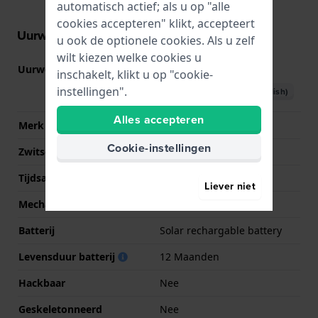
automatisch actief; als u op "alle
cookies accepteren" klikt, accepteert
Uurwerk informatie
u ook de optionele cookies. Als u zelf
wilt kiezen welke cookies u
Uurwerk nr.
U830
(
Bekijk specificaties
)
inschakelt, klikt u op "cookie-
instellingen".
Download handboek (English)
Alles accepteren
Merk uurwerk
Citizen
Cookie-instellingen
Zwitsers uurwerk
Nee
Tijdsaanduiding
Analoog - Digitaal
Liever niet
Mechanisme
Solar Quartz
Batterij
Solar rechargable battery
Levensduur batterij
12 Maanden
Hackbaar
Nee
Geskeletonneerd
Nee