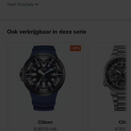
Toon functies
Ook verkrijgbaar in deze serie
-30%
Citizen
Citiz
BJ8055-04E
AT8300-