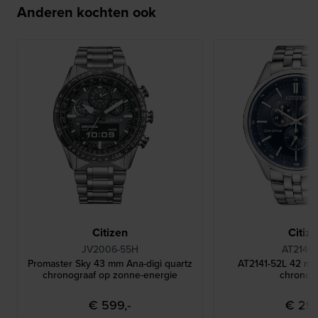
Anderen kochten ook
Citizen
Citiz
JV2006-55H
AT2141-
Promaster Sky 43 mm Ana-digi quartz
AT2141-52L 42 mm
chronograaf op zonne-energie
chronog
€ 599,-
€ 299