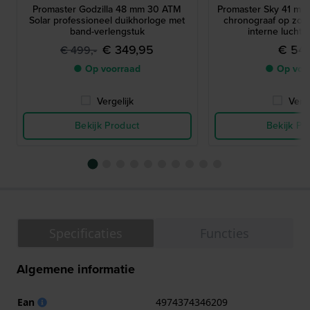
Promaster Godzilla 48 mm 30 ATM
Promaster Sky 41 mm
Solar professioneel duikhorloge met
chronograaf op zon
band-verlengstuk
interne luchtv
€ 349,95
€ 549
€ 499,-
● Op voorraad
● Op voo
Vergelijk
Verge
Bekijk Product
Bekijk Pr
Specificaties
Functies
Algemene informatie
Ean
4974374346209