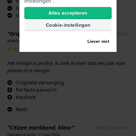
n.v.t.
instellingen".
n.v.t.
Alles accepteren
n.v.t.
Cookie-instellingen
"Origineel horlogebandje"
Show original text
Matthew · 17 juni 2022
Liever niet
Het riempje is perfect, ik zoek al meer dan een jaar naar
precies zo'n riempje.
Originele vervanging
Perfecte pasvorm
Kwaliteit
Niets
"Citizen merkband, kleur"
Show original text
Giovanni Curcio · 17 juni 2022