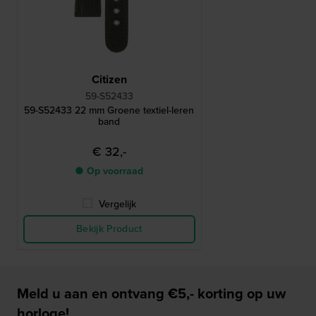
Citizen
59-S52433
59-S52433 22 mm Groene textiel-leren
band
€ 32,-
● Op voorraad
Vergelijk
Bekijk Product
Meld u aan en ontvang €5,- korting op uw
horloge!