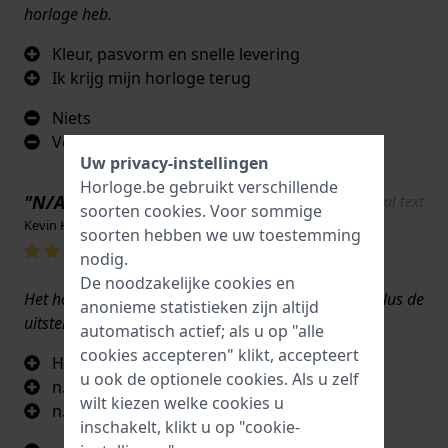
horloge heb.
Kleur, pasvorm en snelle levering
Ik krijg mijn horloge terug
Niets
Verbetert het origineel
Uw privacy-instellingen
Horloge.be gebruikt verschillende
"N/A"
Show original text
soorten
cookies
. Voor sommige
Kevin Hough · 17 juni 2022
soorten hebben we uw toestemming
nodig.
De noodzakelijke cookies en
Het horlogebandje voldoet aan al mijn behoeften, plus de
anonieme statistieken zijn altijd
uitstekende service van Co.....
automatisch actief; als u op "alle
cookies accepteren" klikt, accepteert
Het bandje is een echt Citizen onderdeel.
u ook de optionele cookies. Als u zelf
n.v.t.
wilt kiezen welke cookies u
n.v.t.
inschakelt, klikt u op "cookie-