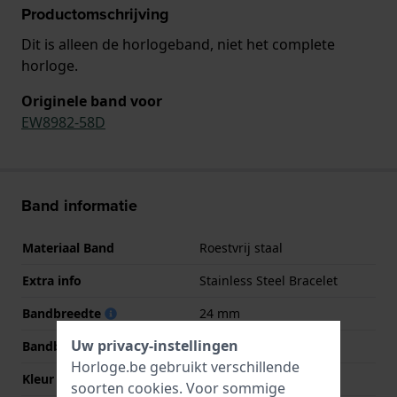
Productomschrijving
Dit is alleen de horlogeband, niet het complete
horloge.
Originele band voor
EW8982-58D
Band informatie
Materiaal Band
Roestvrij staal
Extra info
Stainless Steel Bracelet
Bandbreedte
24 mm
Uw privacy-instellingen
Bandbreedte bij sluiting
24 mm
Horloge.be gebruikt verschillende
Kleur Band
Goud
soorten
cookies
. Voor sommige