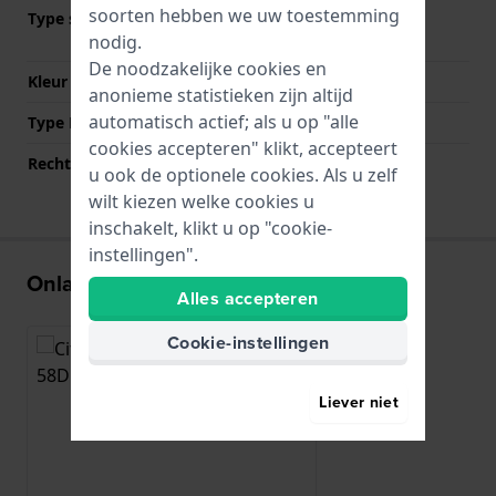
soorten hebben we uw toestemming
Type sluiting
Vlindersluiting met
nodig.
drukknoppen
De noodzakelijke cookies en
Kleur sluiting
Goud
anonieme statistieken zijn altijd
automatisch actief; als u op "alle
Type Bevestiging
Stalen pennen
cookies accepteren" klikt, accepteert
Rechte aanzet
Nee
u ook de optionele cookies. Als u zelf
wilt kiezen welke cookies u
inschakelt, klikt u op "cookie-
instellingen".
Onlangs bekeken
Alles accepteren
Cookie-instellingen
Liever niet