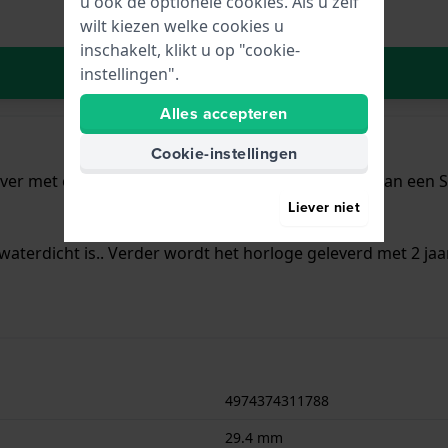
u ook de optionele cookies. Als u zelf
wilt kiezen welke cookies u
inschakelt, klikt u op "cookie-
In Winkelwagen
instellingen".
Alles accepteren
Cookie-instellingen
lver met een diameter van 29.4 mm en is voorzien van een Sta
Liever niet
waterdicht is.. Verder wordt het horloge geleverd met 2 jaa
4974374311788
29.4 mm