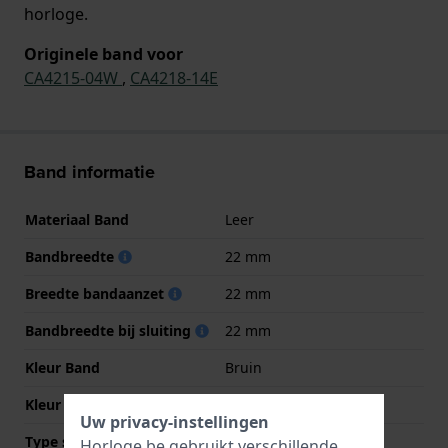
horloge.
Originele band voor
CA4215-04W
,
CA4218-14E
Band informatie
Materiaal Band
Leer
Bandbreedte
22 mm
Breedte bandaanzet
22 mm
Bandbreedte bij sluiting
22 mm
Kleur Band
Bruin
Kleur stiksel
Beige
Uw privacy-instellingen
Type sluiting
Gesp
Horloge.be gebruikt verschillende