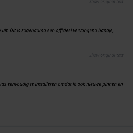
Show original text
 uit. Dit is zogenaamd een officieel vervangend bandje,
Show original text
 was eenvoudig te installeren omdat ik ook nieuwe pinnen en