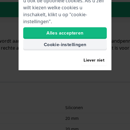
u ook de optionele cookies. Als u zelf
wilt kiezen welke cookies u
In Winkelwagen
inschakelt, klikt u op "cookie-
instellingen".
Alles accepteren
n wordt aan het horloge bevestigd door middel van bandpe
Cookie-instellingen
rechte aanzet wat betekent dat deze band geschikt is voor 
Liever niet
Siliconen
20 mm
20 mm