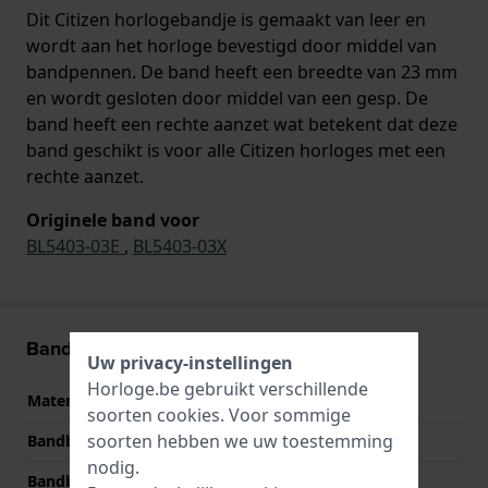
Dit Citizen horlogebandje is gemaakt van leer en
wordt aan het horloge bevestigd door middel van
bandpennen. De band heeft een breedte van 23 mm
en wordt gesloten door middel van een gesp. De
band heeft een rechte aanzet wat betekent dat deze
band geschikt is voor alle Citizen horloges met een
rechte aanzet.
Originele band voor
BL5403-03E
,
BL5403-03X
Band informatie
Uw privacy-instellingen
Horloge.be gebruikt verschillende
Materiaal Band
Leer
soorten
cookies
. Voor sommige
soorten hebben we uw toestemming
Bandbreedte
23 mm
nodig.
Bandbreedte bij sluiting
20 mm