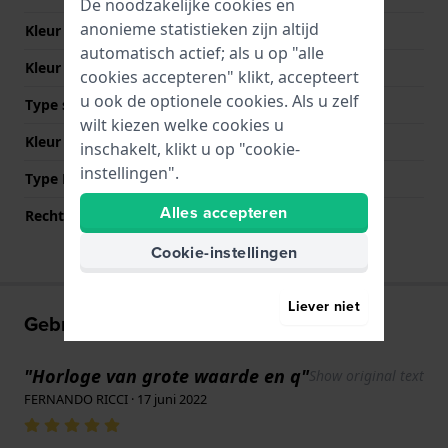
De noodzakelijke cookies en
anonieme statistieken zijn altijd
Kleur Band
Bruin
automatisch actief; als u op "alle
Kleur stiksel
Wit
cookies accepteren" klikt, accepteert
u ook de optionele cookies. Als u zelf
Type sluiting
Gesp
wilt kiezen welke cookies u
Kleur sluiting
Roségoud
inschakelt, klikt u op "cookie-
instellingen".
Type Bevestiging
Bandpennen
Alles accepteren
Rechte aanzet
Ja
Cookie-instellingen
Liever niet
Gebruikerservaringen
"Horloge van grote waarde en q"
Show original text
FERNANDO RICCI · 17 juni 2022