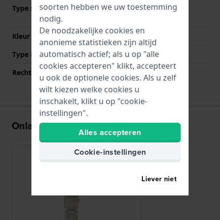
soorten hebben we uw toestemming
Type sluiting
Vlindersluiting met
nodig.
drukknoppen
De noodzakelijke cookies en
Kleur sluiting
Zilver
anonieme statistieken zijn altijd
automatisch actief; als u op "alle
Type Bevestiging
Bandpennen
cookies accepteren" klikt, accepteert
Rechte aanzet
Nee
u ook de optionele cookies. Als u zelf
wilt kiezen welke cookies u
inschakelt, klikt u op "cookie-
instellingen".
Onlangs bekeken
Alles accepteren
Cookie-instellingen
Liever niet