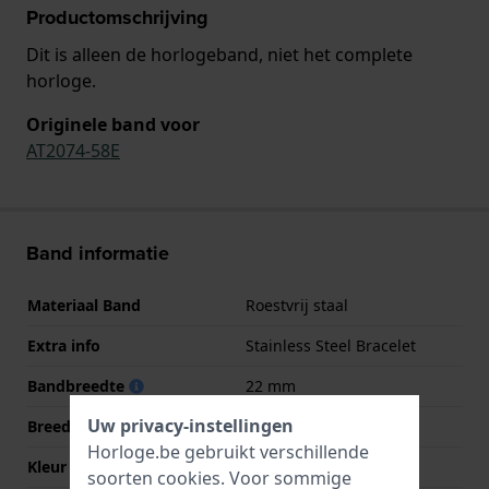
Productomschrijving
Dit is alleen de horlogeband, niet het complete
horloge.
Originele band voor
AT2074-58E
Band informatie
Materiaal Band
Roestvrij staal
Extra info
Stainless Steel Bracelet
Bandbreedte
22 mm
Uw privacy-instellingen
Breedte bandaanzet
22 mm
Horloge.be gebruikt verschillende
Kleur Band
Bicolor
soorten
cookies
. Voor sommige