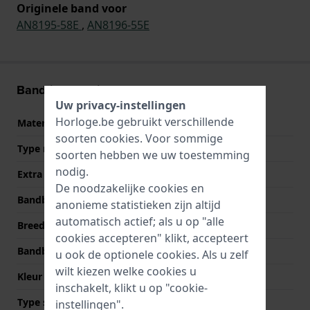
Originele band voor
AN8195-58E
,
AN8196-55E
Band informatie
Uw privacy-instellingen
Horloge.be gebruikt verschillende
Materiaal Band
Roestvrij staal
soorten
cookies
. Voor sommige
Type materiaal
soorten hebben we uw toestemming
nodig.
Extra info
Stainless Steel Bracelet
De noodzakelijke cookies en
Bandbreedte
22 mm
anonieme statistieken zijn altijd
automatisch actief; als u op "alle
Breedte bandaanzet
22 mm
cookies accepteren" klikt, accepteert
Bandbreedte bij sluiting
20 mm
u ook de optionele cookies. Als u zelf
wilt kiezen welke cookies u
Kleur Band
Zwart
inschakelt, klikt u op "cookie-
Type sluiting
Vouwsluiting met
instellingen".