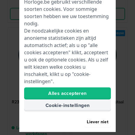
Horloge.be gebruikt verschillende
Vergelijk
Vergelijk
soorten
cookies
. Voor sommige
Bekijk Product
Bekijk Product
soorten hebben we uw toestemming
nodig.
De noodzakelijke cookies en
Nieuw
Nieuw
anonieme statistieken zijn altijd
automatisch actief; als u op "alle
cookies accepteren" klikt, accepteert
u ook de optionele cookies. Als u zelf
wilt kiezen welke cookies u
inschakelt, klikt u op "cookie-
instellingen".
Lorus
Lorus
Alles accepteren
R2347QX9
R2345QX9
R2347QX9 44 mm Digitaal
R2345QX9 44 mm Digitaal
Cookie-instellingen
horloge met grote
horloge met grote
wijzerplaat
wijzerplaat
€ 39,-
€ 39,-
Liever niet
● Levering binnen 3 tot 5
● Op voorraad
werkdagen