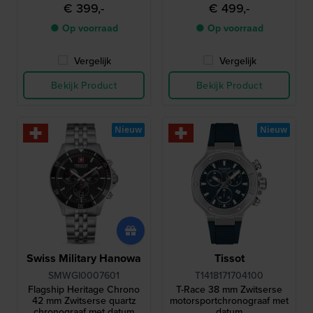
titanium quartz chronograaf
€ 399,-
€ 499,-
met datum
● Op voorraad
● Op voorraad
Vergelijk
Vergelijk
Bekijk Product
Bekijk Product
Nieuw
Nieuw
Swiss Military Hanowa
Tissot
SMWGI0007601
T1418171704100
Flagship Heritage Chrono
T-Race 38 mm Zwitserse
42 mm Zwitserse quartz
motorsportchronograaf met
chronograaf met datum
datum