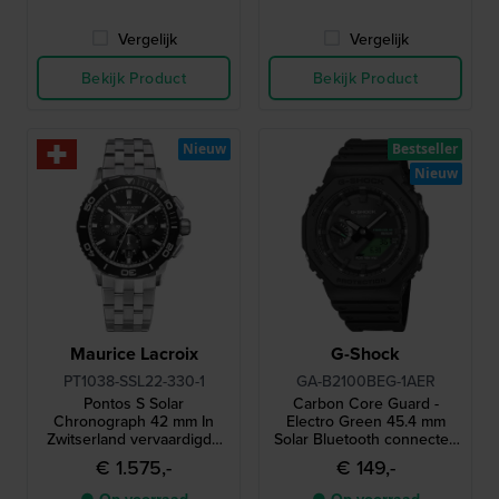
Vergelijk
Vergelijk
Bekijk Product
Bekijk Product
Nieuw
Bestseller
Nieuw
Maurice Lacroix
G-Shock
PT1038-SSL22-330-1
GA-B2100BEG-1AER
Pontos S Solar
Carbon Core Guard -
Chronograph 42 mm In
Electro Green 45.4 mm
Zwitserland vervaardigde
Solar Bluetooth connected
quartz-chronograaf op
horloge
€ 1.575,-
€ 149,-
zonne-energie