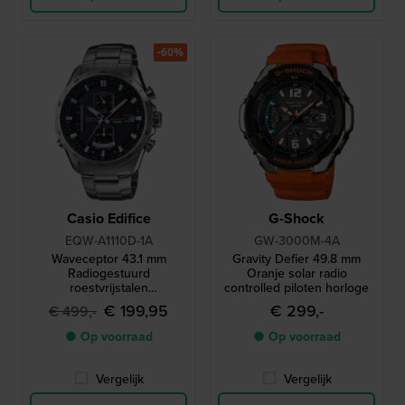
-60%
Casio Edifice
G-Shock
EQW-A1110D-1A
GW-3000M-4A
Waveceptor 43.1 mm
Gravity Defier 49.8 mm
Radiogestuurd
Oranje solar radio
roestvrijstalen
controlled piloten horloge
quartzhorloge op zonne-
€ 199,95
€ 299,-
€ 499,-
energie met 24-
uursindicator
● Op voorraad
● Op voorraad
Vergelijk
Vergelijk