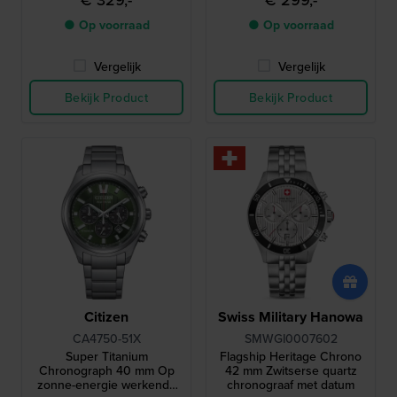
met datum
● Op voorraad
● Op voorraad
Vergelijk
Vergelijk
Bekijk Product
Bekijk Product
Citizen
Swiss Military Hanowa
CA4750-51X
SMWGI0007602
Super Titanium
Flagship Heritage Chrono
Chronograph 40 mm Op
42 mm Zwitserse quartz
zonne-energie werkende
chronograaf met datum