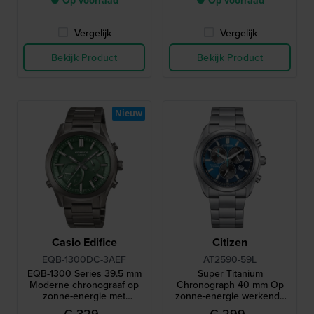
● Op voorraad
● Op voorraad
Vergelijk
Vergelijk
Bekijk Product
Bekijk Product
Nieuw
Casio Edifice
Citizen
EQB-1300DC-3AEF
AT2590-59L
EQB-1300 Series 39.5 mm
Super Titanium
Moderne chronograaf op
Chronograph 40 mm Op
zonne-energie met
zonne-energie werkende
smartphone koppeling
titanium quartz chronograaf
€ 329,-
€ 299,-