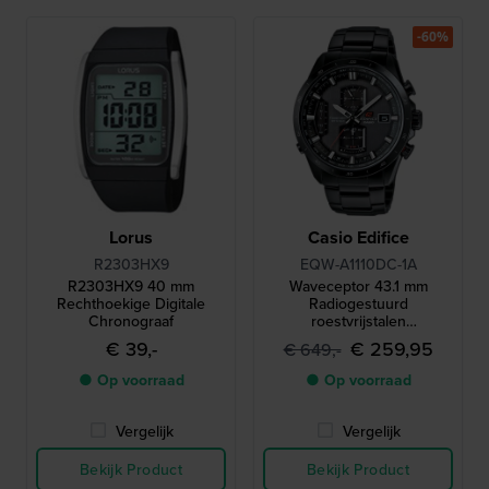
-60%
Lorus
Casio Edifice
R2303HX9
EQW-A1110DC-1A
R2303HX9 40 mm
Waveceptor 43.1 mm
Rechthoekige Digitale
Radiogestuurd
Chronograaf
roestvrijstalen
quartzhorloge op zonne-
€ 39,-
€ 259,95
€ 649,-
energie met 24-
uursindicator
● Op voorraad
● Op voorraad
Vergelijk
Vergelijk
Bekijk Product
Bekijk Product