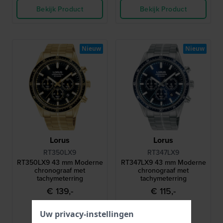
Bekijk Product
Bekijk Product
Nieuw
Nieuw
Lorus
Lorus
RT350LX9
RT347LX9
RT350LX9 43 mm Moderne
RT347LX9 43 mm Moderne
chronograaf met
chronograaf met
tachymeterring
tachymeterring
€ 139,-
€ 115,-
● Op voorraad
● Op voorraad
Uw privacy-instellingen