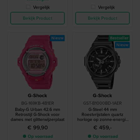
Vergelijk
Vergelijk
Bekijk Product
Bekijk Product
Nieuw
Bestseller
Nieuw
G-Shock
G-Shock
BG-169KB-4B1ER
GST-B1000BD-1AER
Baby-G Urban 42.6 mm
G-Steel 44 mm
Retrostijl G-Shock voor
Roestvrijstalen quartz
dames met glitterwijzerplaat
horloge op zonne-energie
met Bluetooth
€ 99,90
€ 459,-
● Op voorraad
● Op voorraad