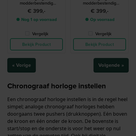
modderbestendig
modderbestendig
connected outdoor horloge
connected outdoor horloge
€ 399,-
€ 399,-
● Nog 1 op voorraad
● Op voorraad
Vergelijk
Vergelijk
Bekijk Product
Bekijk Product
« Vorige
Volgende »
Chronograaf horloge instellen
Een chronograaf horloge instellen is in de regel heel
simpel; analoge chronograaf horloges hebben
doorgaans twee pushers (drukknoppen). Eén boven
de kroon en één onder de kroon. De bovenste is
start/stop en de onderste is voor het weer op nul
zetten van de gemeten tijd. Ook bij digitale