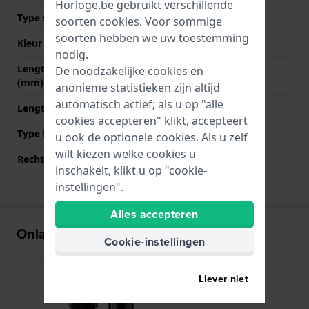
Horloge.be gebruikt verschillende
Type sluiting
Geen
soorten
cookies
. Voor sommige
soorten hebben we uw toestemming
Kleur sluiting
NVT
nodig.
Lengte band op 12 uur
75 mm
De noodzakelijke cookies en
(mm)
anonieme statistieken zijn altijd
automatisch actief; als u op "alle
Lengte band op 6 uur (mm)
115 mm
cookies accepteren" klikt, accepteert
Type Bevestiging
Bandpennen
u ook de optionele cookies. Als u zelf
wilt kiezen welke cookies u
Rechte aanzet
Nee
inschakelt, klikt u op "cookie-
instellingen".
Alles accepteren
Onlangs bekeken
Cookie-instellingen
Liever niet