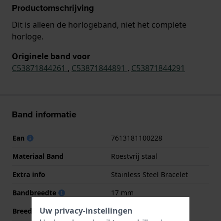
Productomschrijving
Dit is alleen de horlogeband, niet het complete
horloge.
Originele band voor
C53871844261
,
C53871844891
,
C53871844291
Band informatie
Ean
7613181100228
Materiaal Band
Roestvrij staal
Extra info
Stainless Steel Bracelet
Bandbreedte
17 mm
Uw privacy-instellingen
Breedte bandaanzet
17 mm