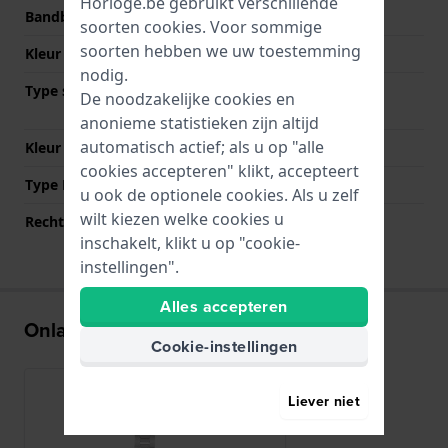
Horloge.be gebruikt verschillende
Bandbreedte bij sluiting
15 mm
soorten
cookies
. Voor sommige
soorten hebben we uw toestemming
Kleur Band
Zilver
nodig.
Type sluiting
Vouwsluiting met
De noodzakelijke cookies en
drukknoppen
anonieme statistieken zijn altijd
automatisch actief; als u op "alle
Kleur sluiting
Zilver
cookies accepteren" klikt, accepteert
Type Bevestiging
Bandpennen
u ook de optionele cookies. Als u zelf
wilt kiezen welke cookies u
Rechte aanzet
Nee
inschakelt, klikt u op "cookie-
instellingen".
Alles accepteren
Onlangs bekeken
Cookie-instellingen
Liever niet