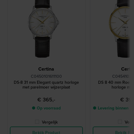
Certina
Certi
C0450101611100
C04541026
DS-8 31 mm Elegant quartz horloge
DS 8 40 mm Roestvr
met parelmoer wijzerplaat
horloge me
€ 365,-
€ 395
● Op voorraad
● Levering binnen 2
Vergelijk
Verge
Bekijk Product
Bekijk Pr