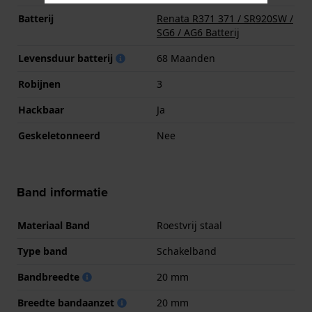
Batterij
Renata R371 371 / SR920SW /
SG6 / AG6 Batterij
Levensduur batterij
68 Maanden
Robijnen
3
Hackbaar
Ja
Geskeletonneerd
Nee
Band informatie
Materiaal Band
Roestvrij staal
Type band
Schakelband
Bandbreedte
20 mm
Breedte bandaanzet
20 mm