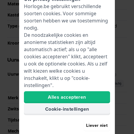
Materiaal kastdeksel
Roestvrij staal
Horloge.be gebruikt verschillende
soorten
cookies
. Voor sommige
Kastdeksel
Klikkast
soorten hebben we uw toestemming
Type glas
Enkelvoudig ontspiegeld
nodig.
saffierglas
De noodzakelijke cookies en
anonieme statistieken zijn altijd
Kroon
Trek kroon
automatisch actief; als u op "alle
cookies accepteren" klikt, accepteert
Uurwerk informatie
u ook de optionele cookies. Als u zelf
wilt kiezen welke cookies u
Uurwerk nr.
F05.412
(
Bekijk specificaties
)
inschakelt, klikt u op "cookie-
Download handboek (English)
instellingen".
Alles accepteren
Merk uurwerk
ETA
Cookie-instellingen
Zwitsers uurwerk
Ja
Tijdsaanduiding
Analoog
Liever niet
Mechanisme
Quartz