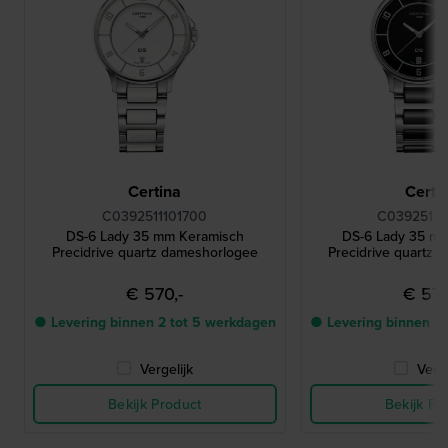
Certina
Certi
C0392511101700
C03925111
DS-6 Lady 35 mm Keramisch
DS-6 Lady 35 m
Precidrive quartz dameshorlogee
Precidrive quartz
€ 570,-
€ 570
● Levering binnen 2 tot 5 werkdagen
● Levering binnen 2
Vergelijk
Verge
Bekijk Product
Bekijk Pr