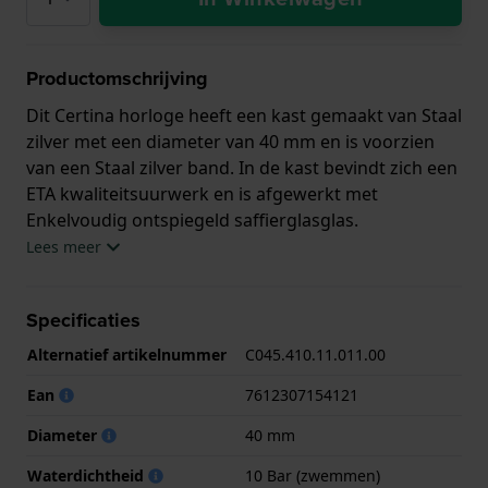
Productomschrijving
Dit Certina horloge heeft een kast gemaakt van Staal
zilver met een diameter van 40 mm en is voorzien
van een Staal zilver band. In de kast bevindt zich een
ETA kwaliteitsuurwerk en is afgewerkt met
Enkelvoudig ontspiegeld saffierglasglas.
Lees meer
Het horloge is 10ATM. Dit betekent dat het horloge
geschikt is om mee te zwemmen. Verder wordt het
Specificaties
horloge geleverd met 2 jaar garantie.
Alternatief artikelnummer
C045.410.11.011.00
.
Ean
7612307154121
Diameter
40 mm
Waterdichtheid
10 Bar (zwemmen)