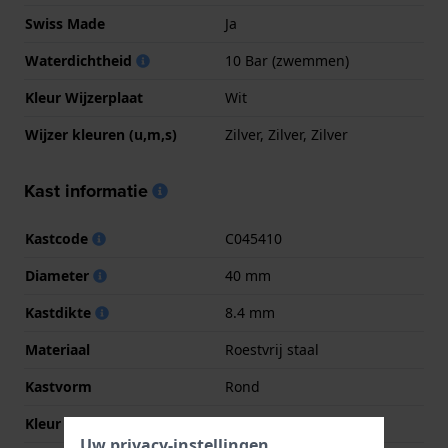
Swiss Made
Ja
Waterdichtheid
10 Bar (zwemmen)
Kleur Wijzerplaat
Wit
Wijzer kleuren (u,m,s)
Zilver, Zilver, Zilver
Kast informatie
Kastcode
C045410
Diameter
40 mm
Kastdikte
8.4 mm
Materiaal
Roestvrij staal
Kastvorm
Rond
Kleur kast
Zilver
Uw privacy-instellingen