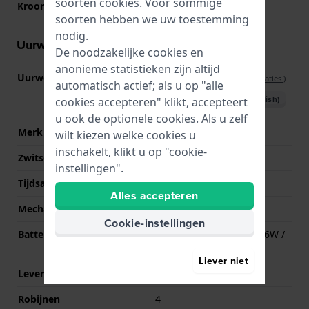
soorten
cookies
. Voor sommige
Kroon
Trek kroon
soorten hebben we uw toestemming
nodig.
Uurwerk informatie
De noodzakelijke cookies en
anonieme statistieken zijn altijd
Uurwerk nr.
G10.962 EO
(
Bekijk specificaties
)
automatisch actief; als u op "alle
Download handboek (English)
cookies accepteren" klikt, accepteert
u ook de optionele cookies. Als u zelf
Merk uurwerk
ETA
wilt kiezen welke cookies u
inschakelt, klikt u op "cookie-
Zwitsers uurwerk
Ja
instellingen".
Tijdsaanduiding
Analoog
Alles accepteren
Mechanisme
Quartz
Cookie-instellingen
Batterij
Renata R394 394 / SR936W /
SG9 / AG9 Batterij
Liever niet
Levensduur batterij
38 Maanden
Robijnen
4