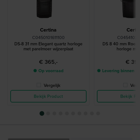
Certina
Certi
C0450101611100
C04541026
DS-8 31 mm Elegant quartz horloge
DS 8 40 mm Roestvr
met parelmoer wijzerplaat
horloge me
€ 365,-
€ 395
● Op voorraad
● Levering binnen 2
Vergelijk
Verge
Bekijk Product
Bekijk Pr