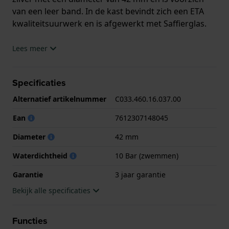
van een leer band. In de kast bevindt zich een ETA
kwaliteitsuurwerk en is afgewerkt met Saffierglas.
Het horloge is 10ATM. Dit betekent dat het horloge
Lees meer
geschikt is om mee te zwemmen. Verder wordt het
horloge geleverd met 3 jaar garantie.
Specificaties
.
Alternatief artikelnummer
C033.460.16.037.00
Ean
7612307148045
Diameter
42 mm
Waterdichtheid
10 Bar (zwemmen)
Garantie
3 jaar garantie
Bekijk alle specificaties
Functies