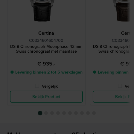
Certina
Certi
C0334601604700
C03346016
DS-8 Chronograph Moonphase 42 mm
DS-8 Chronograph M
Swiss chronograaf met maanfase
Swiss chronograaf
€ 935,-
€ 935
● Levering binnen 2 tot 5 werkdagen
● Levering binnen 2
Vergelijk
Verge
Bekijk Product
Bekijk Pr