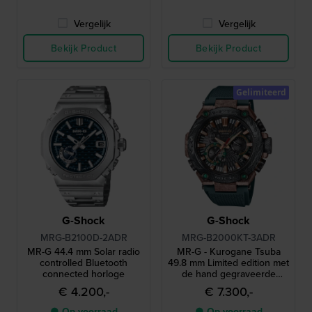
Vergelijk
Vergelijk
Bekijk Product
Bekijk Product
Gelimiteerd
G-Shock
G-Shock
MRG-B2100D-2ADR
MRG-B2000KT-3ADR
MR-G 44.4 mm Solar radio
MR-G - Kurogane Tsuba
controlled Bluetooth
49.8 mm Limited edition met
connected horloge
de hand gegraveerde
titanium chronograaf met
€ 4.200,-
€ 7.300,-
radiobesturing
● Op voorraad
● Op voorraad