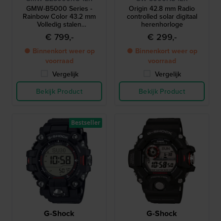
GMW-B5000 Series -
Origin 42.8 mm Radio
Rainbow Color 43.2 mm
controlled solar digitaal
Volledig stalen
herenhorloge
radiogestuurd solar horloge
€ 799,-
€ 299,-
met smartphoneverbinding
en MIP-display
● Binnenkort weer op
● Binnenkort weer op
voorraad
voorraad
Vergelijk
Vergelijk
Bekijk Product
Bekijk Product
Bestseller
G-Shock
G-Shock