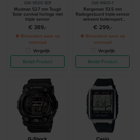
GW-9500-1ER
GW-9400-1
Mudman 52.7 mm Tough
Rangeman 53.5 mm
Solar survival horloge met
Radiogestuurd triple-sensor
triple sensor
extreem buitensport
horloge
€ 389,-
€ 299,-
● Binnenkort weer op
● Binnenkort weer op
voorraad
voorraad
Vergelijk
Vergelijk
Bekijk Product
Bekijk Product
G-Shock
Casio