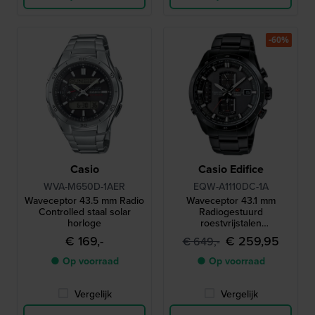
-60%
Casio
Casio Edifice
WVA-M650D-1AER
EQW-A1110DC-1A
Waveceptor 43.5 mm Radio
Waveceptor 43.1 mm
Controlled staal solar
Radiogestuurd
horloge
roestvrijstalen
quartzhorloge op zonne-
€ 169,-
€ 259,95
€ 649,-
energie met 24-
uursindicator
● Op voorraad
● Op voorraad
Vergelijk
Vergelijk