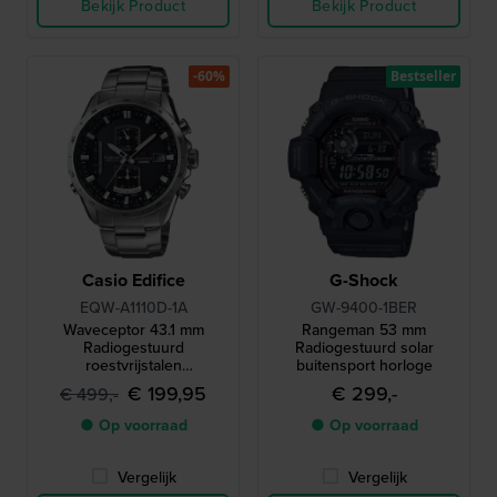
Bekijk Product
Bekijk Product
-60%
Bestseller
Casio Edifice
G-Shock
EQW-A1110D-1A
GW-9400-1BER
Waveceptor 43.1 mm
Rangeman 53 mm
Radiogestuurd
Radiogestuurd solar
roestvrijstalen
buitensport horloge
quartzhorloge op zonne-
€ 199,95
€ 299,-
€ 499,-
energie met 24-
uursindicator
● Op voorraad
● Op voorraad
Vergelijk
Vergelijk