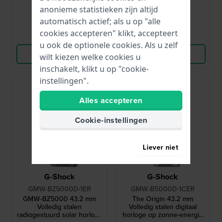
en MIP-display
en MIP-display
anonieme statistieken zijn altijd
● Op voorraad
● Op voorraad
automatisch actief; als u op "alle
cookies accepteren" klikt, accepteert
Vergelijk
Vergelijk
u ook de optionele cookies. Als u zelf
Bekijk Product
Bekijk Product
wilt kiezen welke cookies u
inschakelt, klikt u op "cookie-
instellingen".
Alles accepteren
Cookie-instellingen
Liever niet
G-Shock
G-Shock
GMW-BZ5000D-1ER
GMW-B5000D-1CER
GMW-BZ5000 43.2 mm
The Origin 43.2 mm
Volledig stalen
Volledig stalen digitaal
radiogestuurd solar horloge
horloge op zonne-energie