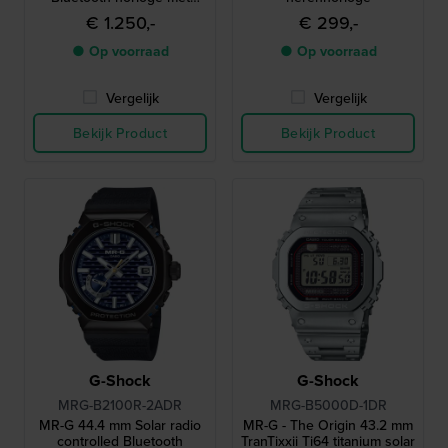
uniek AI-ondersteund
€ 1.250,-
€ 299,-
ontwerp frame
● Op voorraad
● Op voorraad
Vergelijk
Vergelijk
Bekijk Product
Bekijk Product
G-Shock
G-Shock
MRG-B2100R-2ADR
MRG-B5000D-1DR
MR-G 44.4 mm Solar radio
MR-G - The Origin 43.2 mm
controlled Bluetooth
TranTixxii Ti64 titanium solar