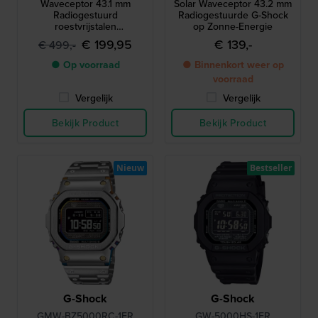
Waveceptor 43.1 mm
Solar Waveceptor 43.2 mm
Radiogestuurd
Radiogestuurde G-Shock
roestvrijstalen
op Zonne-Energie
quartzhorloge op zonne-
€ 199,95
€ 139,-
€ 499,-
energie met 24-
uursindicator
● Op voorraad
● Binnenkort weer op
voorraad
Vergelijk
Vergelijk
Bekijk Product
Bekijk Product
Nieuw
Bestseller
G-Shock
G-Shock
GMW-BZ5000RC-1ER
GW-5000HS-1ER