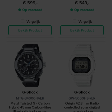
met smartphoneverbinding
met smartphonekoppeling
€ 599,-
€ 549,-
en MIP-display
● Op voorraad
● Op voorraad
Vergelijk
Vergelijk
Bekijk Product
Bekijk Product
G-Shock
G-Shock
MTG-B4000-1AER
GW-5000HS-7ER
Metal Twisted G - Carbon
Origin 42.8 mm Radio
Hybrid 45 mm Carbon-fibre
controlled solar digitaal
Bluetooth horloge met
herenhorloge