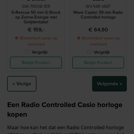
GW-7900B-1ER
WV-59R-1AEF
G-Rescue 50 mm G-Shock
Wave Ceptor 39 mm Radio
op Zonne-Energie met
Controlled horloge
Getijdentabel
€ 159,-
€ 64,90
● Binnenkort weer op
● Binnenkort weer op
voorraad
voorraad
Vergelijk
Vergelijk
Bekijk Product
Bekijk Product
« Vorige
Volgende »
Een Radio Controlled Casio horloge
kopen
Maar hoe kan het dat een Radio Controlled horloge