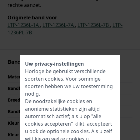
rechte aanzet.
Originele band voor
LTP-1236L-1A
,
LTP-1236L-7A
,
LTP-1236L-7B
,
LTP-
1236PL-7B
Band informatie
Uw privacy-instellingen
Horloge.be gebruikt verschillende
Materiaal Band
Leer
soorten
cookies
. Voor sommige
soorten hebben we uw toestemming
Bandbreedte
12 mm
nodig.
Breedte bandaanzet
12 mm
De noodzakelijke cookies en
anonieme statistieken zijn altijd
Bandbreedte bij sluiting
10 mm
automatisch actief; als u op "alle
Kleur Band
Zwart
cookies accepteren" klikt, accepteert
u ook de optionele cookies. Als u zelf
Kleur stiksel
Zwart
wilt kiezen welke cookies u