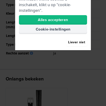
inschakelt, klikt u op "cookie-
Type sluiting
Gesp
instellingen".
Kleur sluiting
Zilver
Alles accepteren
Lengte band op 12 uur
70 mm
(mm)
Cookie-instellingen
Lengte band op 6 uur (mm)
115 mm
Liever niet
Type Bevestiging
Bandpennen
Rechte aanzet
Ja
Onlangs bekeken