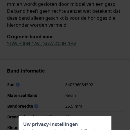
mm en wordt gesloten door middel van een gesp.
De band heeft geen rechte aanzet wat betekent dat
deze band alleen geschikt is voor de horloges die
hieronder worden vermeld.
Originele band voor
SGW-300H-1AV
,
SGW-400H-1BV
Band informatie
Ean
840596084592
Materiaal Band
Resin
Bandbreedte
25.5 mm
Breedte bandaanzet
18 mm
Uw privacy-instellingen
Kleur Band
Zwart