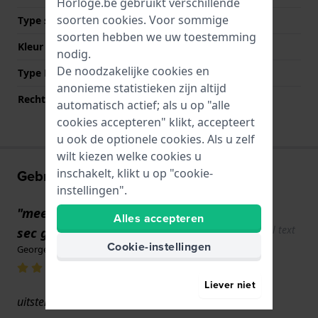
Horloge.be gebruikt verschillende
soorten
cookies
. Voor sommige
Type sluiting
Gesp
soorten hebben we uw toestemming
Kleur sluiting
Zwart
nodig.
De noodzakelijke cookies en
Type Bevestiging
Bandpennen
anonieme statistieken zijn altijd
Rechte aanzet
Nee
automatisch actief; als u op "alle
cookies accepteren" klikt, accepteert
u ook de optionele cookies. Als u zelf
wilt kiezen welke cookies u
inschakelt, klikt u op "cookie-
Gebruikerservaringen
instellingen".
"meest nauwkeurig: 30 dagen--.4
Show
Alles accepteren
original text
sec gewonnen"
Cookie-instellingen
George · 24 mei 2026
Liever niet
uitstekend horloge