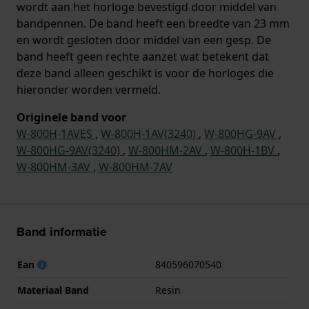
wordt aan het horloge bevestigd door middel van
bandpennen. De band heeft een breedte van 23 mm
en wordt gesloten door middel van een gesp. De
band heeft geen rechte aanzet wat betekent dat
deze band alleen geschikt is voor de horloges die
hieronder worden vermeld.
Originele band voor
W-800H-1AVES
,
W-800H-1AV(3240)
,
W-800HG-9AV
,
W-800HG-9AV(3240)
,
W-800HM-2AV
,
W-800H-1BV
,
W-800HM-3AV
,
W-800HM-7AV
Band informatie
Ean
840596070540
Materiaal Band
Resin