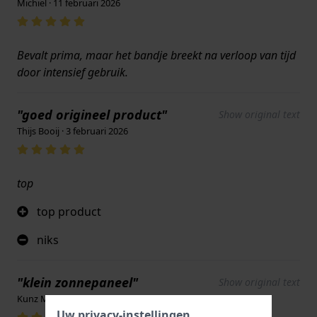
Michiel · 11 februari 2026
Bevalt prima, maar het bandje breekt na verloop van tijd
door intensief gebruik.
"goed origineel product"
Show original text
Thijs Booij · 3 februari 2026
top
top product
niks
"klein zonnepaneel"
Show original text
Kunz Matthias · 6 september 2025
Uw privacy-instellingen