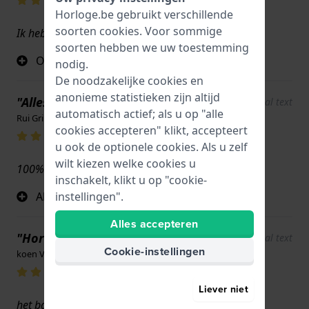
Horloge.be gebruikt verschillende
soorten
cookies
. Voor sommige
Ik heb zojuist de riem besteld.
soorten hebben we uw toestemming
Originele riem, past goed
nodig.
De noodzakelijke cookies en
anonieme statistieken zijn altijd
"Alles"
Show original text
automatisch actief; als u op "alle
Rui Grilo · 11 maart 2024
cookies accepteren" klikt, accepteert
u ook de optionele cookies. Als u zelf
wilt kiezen welke cookies u
100%
inschakelt, klikt u op "cookie-
Alles
instellingen".
Alles accepteren
"Horlogebandje"
Show original text
Cookie-instellingen
koen Van Genechten · 17 juni 2022
Liever niet
het bandje past perfect..