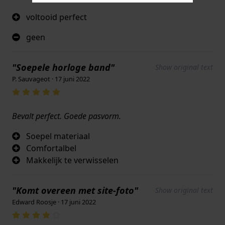
voltooid perfect
geen
"Soepele horloge band"
Show original text
P. Sauvageot · 17 juni 2022
Bevalt perfect. Goede pasvorm.
Soepel materiaal
Comfortalbel
Makkelijk te verwisselen
"Komt overeen met site-foto"
Show original text
Edward Roosje · 17 juni 2022