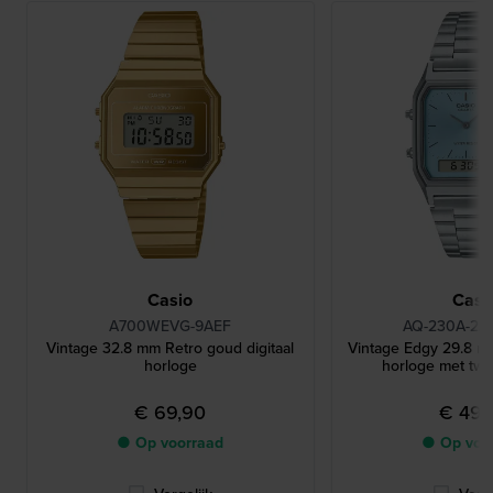
Casio
Casi
A700WEVG-9AEF
AQ-230A-2A
Vintage 32.8 mm Retro goud digitaal
Vintage Edgy 29.8 mm
horloge
horloge met twe
€ 69,90
€ 49,
● Op voorraad
● Op voo