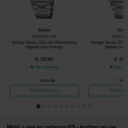
Casio
Casi
A158WEA-9EF
A158WEA
Vintage Series 33.2 mm Zilverkleurig
Vintage Series 33.2 
digitaal retro horloge
digitaal retr
€ 39,90
€ 39,
● Op voorraad
● Op voo
Vergelijk
Verge
Bekijk Product
Bekijk Pr
Meld u aan en ontvang €5,- korting op uw