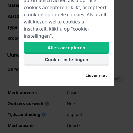
automatisch actief; als u op "alle
Materiaal kastdeksel
Roestvrij staal
cookies accepteren" klikt, accepteert
u ook de optionele cookies. Als u zelf
Kastdeksel
Gedicht met schroefjes
wilt kiezen welke cookies u
Type glas
Mineraal
inschakelt, klikt u op "cookie-
instellingen".
Kroon
NVT
Alles accepteren
Uurwerk informatie
Cookie-instellingen
Uurwerk nr.
593
(
Bekijk specificaties
)
Liever niet
Download handboek (English)
Merk uurwerk
Casio
Zwitsers uurwerk
Nee
Tijdsaanduiding
digitaal
Mechanisme
Quartz