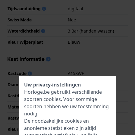
Tijdsaanduiding
digitaal
Swiss Made
Nee
Waterdichtheid
3 Bar (handen wassen)
Kleur Wijzerplaat
Blauw
Kast informatie
Kastcode
A158WE
Uw privacy-instellingen
Diameter
33.2 mm
Horloge.be gebruikt verschillende
Kastdikte
8.2 mm
soorten
cookies
. Voor sommige
soorten hebben we uw toestemming
Materiaal
Kunststof
nodig.
Kastvorm
Vierkant
De noodzakelijke cookies en
anonieme statistieken zijn altijd
Kleur kast
Zilver