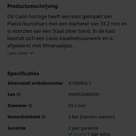
Productomschrijving
Dit Casio horloge heeft een kast gemaakt van
Plastic/kunsthars met een diameter van 33.2 mm en
is voorzien van een Staal zilver band. In de kast
bevindt zich een Casio kwaliteitsuurwerk en is
afgewerkt met Mineraalglas.
Lees meer
Het horloge is 3ATM. Dit betekent dat het horloge
spatwaterdicht is.. Verder wordt het horloge
Specificaties
geleverd met 2 jaar garantie.
Alternatief artikelnummer
A158WEA-2
.
Ean
4549526408397
Diameter
33.2 mm
Waterdichtheid
3 Bar (handen wassen)
Garantie
2 jaar garantie
Gratis
1 jaar extra