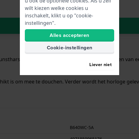
u ook de optionele cookies. Als u zelf
wilt kiezen welke cookies u
inschakelt, klikt u op "cookie-
instellingen".
In Winkelwagen
Alles accepteren
Cookie-instellingen
unsthars met een diameter van 35 mm en is voorzien van een 
Liever niet
chikt is om mee te douchen. Verder wordt het horloge gelev
B640WC-5A
4971850965176