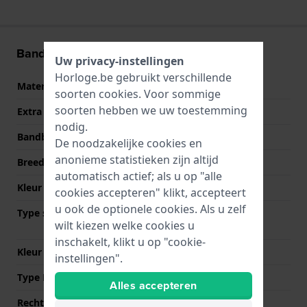
Band informatie
Uw privacy-instellingen
Horloge.be gebruikt verschillende
Materiaal Band
Roestvrij staal
soorten
cookies
. Voor sommige
soorten hebben we uw toestemming
Extra info
Stainless Steel Bracelet
nodig.
Bandbreedte
24 mm
De noodzakelijke cookies en
anonieme statistieken zijn altijd
Breedte bandaanzet
11 mm
automatisch actief; als u op "alle
Kleur Band
Zilver
cookies accepteren" klikt, accepteert
u ook de optionele cookies. Als u zelf
Type sluiting
Vouwsluiting met
wilt kiezen welke cookies u
drukknoppen
inschakelt, klikt u op "cookie-
Kleur sluiting
Zilver
instellingen".
Type Bevestiging
Bandpennen
Alles accepteren
Rechte aanzet
Nee