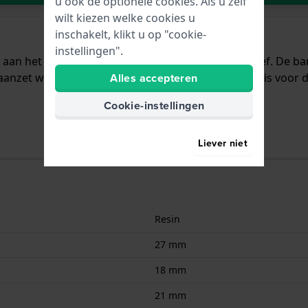
u ook de optionele cookies. Als u zelf
wilt kiezen welke cookies u
inschakelt, klikt u op "cookie-
instellingen".
t aan het horloge bevestigd door middel van schroef. De b
aanzet wat betekent dat deze band alleen geschikt is voor 
Alles accepteren
Cookie-instellingen
Liever niet
Resin
27 mm
18 mm
21 mm