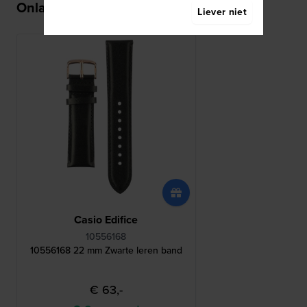
Onlangs bekeken
Liever niet
Casio Edifice
10556168
10556168 22 mm Zwarte leren band
€ 63,-