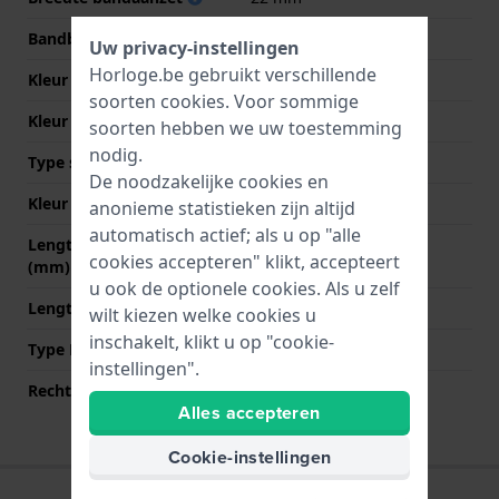
Bandbreedte bij sluiting
20 mm
Uw privacy-instellingen
Horloge.be gebruikt verschillende
Kleur Band
Zwart
soorten
cookies
. Voor sommige
Kleur stiksel
Zwart
soorten hebben we uw toestemming
nodig.
Type sluiting
Gesp
De noodzakelijke cookies en
Kleur sluiting
Roségoud
anonieme statistieken zijn altijd
automatisch actief; als u op "alle
Lengte band op 12 uur
75 mm
cookies accepteren" klikt, accepteert
(mm)
u ook de optionele cookies. Als u zelf
Lengte band op 6 uur (mm)
125 mm
wilt kiezen welke cookies u
inschakelt, klikt u op "cookie-
Type Bevestiging
Bandpennen
instellingen".
Rechte aanzet
Nee
Alles accepteren
Cookie-instellingen