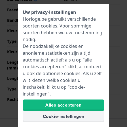
Breedte bandaanzet
22 mm
Uw privacy-instellingen
Horloge.be gebruikt verschillende
Bandbreedte bij sluiting
21 mm
soorten
cookies
. Voor sommige
Kleur Band
Zwart
soorten hebben we uw toestemming
nodig.
Type sluiting
Gesp
De noodzakelijke cookies en
Kleur sluiting
Zilver
anonieme statistieken zijn altijd
automatisch actief; als u op "alle
Lengte band op 12 uur
85 mm
cookies accepteren" klikt, accepteert
(mm)
u ook de optionele cookies. Als u zelf
Lengte band op 6 uur (mm)
135 mm
wilt kiezen welke cookies u
inschakelt, klikt u op "cookie-
Type Bevestiging
Bandpennen
instellingen".
Rechte aanzet
Nee
Alles accepteren
Cookie-instellingen