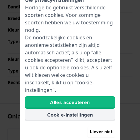
Bandbreedte
22 mm
Horloge.be gebruikt verschillende
soorten
cookies
. Voor sommige
Breedte bandaanzet
22 mm
soorten hebben we uw toestemming
nodig.
Kleur Band
Zwart
De noodzakelijke cookies en
Type sluiting
Vouwsluiting met
anonieme statistieken zijn altijd
drukknoppen
automatisch actief; als u op "alle
Kleur sluiting
Zwart
cookies accepteren" klikt, accepteert
u ook de optionele cookies. Als u zelf
Type Bevestiging
Bandpennen
wilt kiezen welke cookies u
inschakelt, klikt u op "cookie-
Rechte aanzet
Nee
instellingen".
Alles accepteren
Cookie-instellingen
Onlangs bekeken
Liever niet