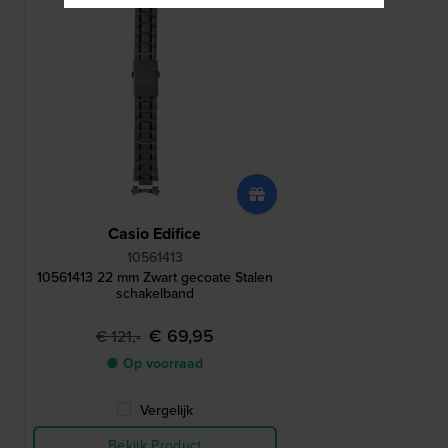
Casio Edifice
10561413
10561413 22 mm Zwart gecoate Stalen
schakelband
€ 69,95
€ 121,-
● Op voorraad
Vergelijk
Bekijk Product