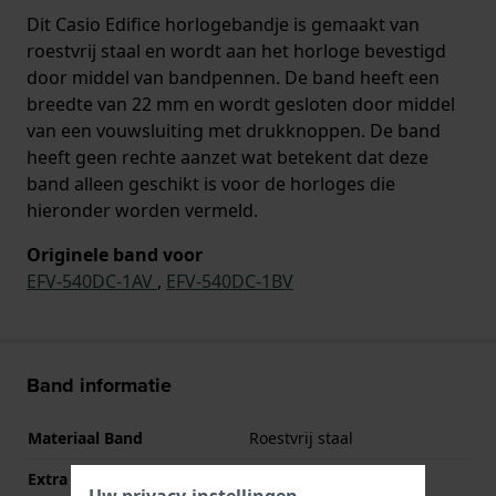
Dit Casio Edifice horlogebandje is gemaakt van
roestvrij staal en wordt aan het horloge bevestigd
door middel van bandpennen. De band heeft een
breedte van 22 mm en wordt gesloten door middel
van een vouwsluiting met drukknoppen. De band
heeft geen rechte aanzet wat betekent dat deze
band alleen geschikt is voor de horloges die
hieronder worden vermeld.
Originele band voor
EFV-540DC-1AV
,
EFV-540DC-1BV
Band informatie
Materiaal Band
Roestvrij staal
Extra info
Stainless Steel Bracelet
Uw privacy-instellingen