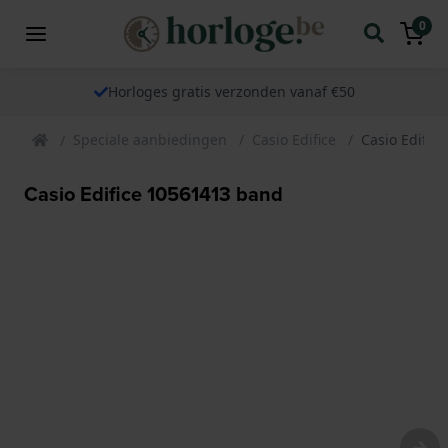
0
Horloges gratis verzonden vanaf €50
Speciale aanbiedingen
Casio Edifice
Casio Edific
Casio Edifice 10561413 band