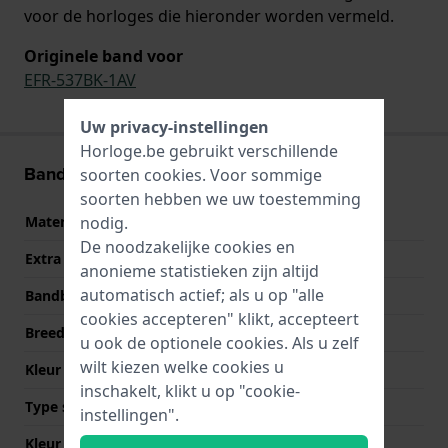
voor de horloges die hieronder worden vermeld.
Originele band voor
EFR-537BK-1AV
Uw privacy-instellingen
Horloge.be gebruikt verschillende
Band informatie
soorten
cookies
. Voor sommige
soorten hebben we uw toestemming
nodig.
Materiaal Band
Roestvrij staal
De noodzakelijke cookies en
Extra info
Stainless Steel Bracelet
anonieme statistieken zijn altijd
automatisch actief; als u op "alle
Bandbreedte
22 mm
cookies accepteren" klikt, accepteert
Breedte bandaanzet
22 mm
u ook de optionele cookies. Als u zelf
wilt kiezen welke cookies u
Kleur Band
Zwart
inschakelt, klikt u op "cookie-
Type sluiting
Vouwsluiting
instellingen".
Kleur sluiting
Zwart