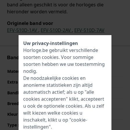
band alleen geschikt is voor de horloges die
hieronder worden vermeld.
Originele band voor
EFV-510D-1AV
,
EFV-510D-2AV
,
EFV-510D-7AV
Uw privacy-instellingen
Horloge.be gebruikt verschillende
Band informatie
soorten
cookies
. Voor sommige
soorten hebben we uw toestemming
nodig.
Materiaal Band
Roestvrij staal
De noodzakelijke cookies en
Extra info
Stainless Steel Bracelet
anonieme statistieken zijn altijd
automatisch actief; als u op "alle
Bandbreedte
22 mm
cookies accepteren" klikt, accepteert
Breedte bandaanzet
22 mm
u ook de optionele cookies. Als u zelf
wilt kiezen welke cookies u
Kleur Band
Zilver
inschakelt, klikt u op "cookie-
Type sluiting
Vouwsluiting met
instellingen".