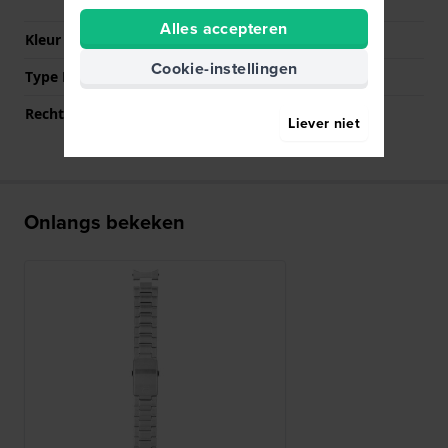
drukknoppen
Alles accepteren
Kleur sluiting
Zilver
Cookie-instellingen
Type Bevestiging
Bandpennen
Rechte aanzet
Nee
Liever niet
Onlangs bekeken