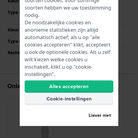
soorten
cookies
. Voor sommige
Kleur Band
Zilver
soorten hebben we uw toestemming
Type sluiting
Vouwsluiting met
nodig.
drukknoppen
De noodzakelijke cookies en
anonieme statistieken zijn altijd
Kleur sluiting
Zilver
automatisch actief; als u op "alle
Type Bevestiging
Stalen pennen
cookies accepteren" klikt, accepteert
u ook de optionele cookies. Als u zelf
Rechte aanzet
Nee
wilt kiezen welke cookies u
inschakelt, klikt u op "cookie-
instellingen".
Onlangs bekeken
Alles accepteren
Cookie-instellingen
Liever niet