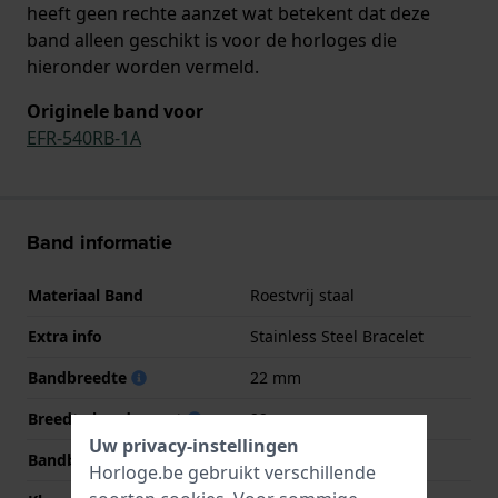
heeft geen rechte aanzet wat betekent dat deze
band alleen geschikt is voor de horloges die
hieronder worden vermeld.
Originele band voor
EFR-540RB-1A
Band informatie
Materiaal Band
Roestvrij staal
Extra info
Stainless Steel Bracelet
Bandbreedte
22 mm
Breedte bandaanzet
22 mm
Uw privacy-instellingen
Bandbreedte bij sluiting
20 mm
Horloge.be gebruikt verschillende