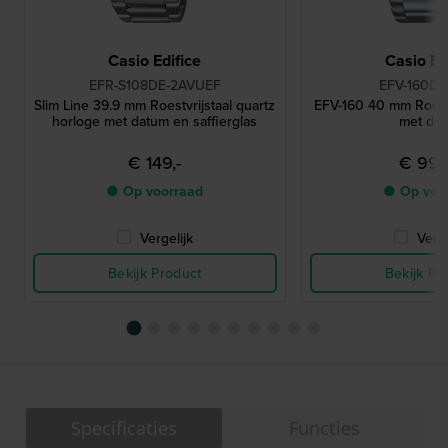
Casio Edifice
Casio Ed
EFR-S108DE-2AVUEF
EFV-160D-
Slim Line 39.9 mm Roestvrijstaal quartz
EFV-160 40 mm Roestv
horloge met datum en saffierglas
met da
€ 149,-
€ 99,
● Op voorraad
● Op voo
Vergelijk
Verge
Bekijk Product
Bekijk Pr
Specificaties
Functies