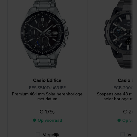
Casio Edifice
Casio Ed
EFS-S510D-1AVUEF
ECB-2000D
Premium 46.1 mm Solar herenhorloge
Sospensione 48 mm A
met datum
solar horloge met
€ 179,-
€ 249
● Op voorraad
● Op voo
Vergelijk
Verge