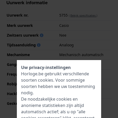
Uurwerk informatie
Uurwerk nr.
5755
(
Bekijk specificaties
)
Merk uurwerk
Casio
Zwitsers uurwerk
Nee
Tijdsaanduiding
Analoog
Mechanisme
Mechanisch automatisch
Gangreserve
40
Uw privacy-instellingen
Horloge.be gebruikt verschillende
Frequentie
21600
soorten
cookies
. Voor sommige
Robijnen
24
soorten hebben we uw toestemming
nodig.
Hackbaar
Ja
De noodzakelijke cookies en
Geskeletonneerd
Nee
anonieme statistieken zijn altijd
automatisch actief; als u op "alle