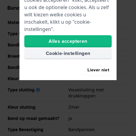
cookies accepteren" klikt, accepteert
u ook de optionele cookies. Als u zelf
Band informatie
wilt kiezen welke cookies u
inschakelt, klikt u op "cookie-
Materiaal Band
Roestvrij staal
instellingen".
Type band
Schakelband
Alles accepteren
Bandbreedte
21 mm
Cookie-instellingen
Breedte bandaanzet
12 mm
Bandbreedte bij sluiting
18 mm
Liever niet
Kleur Band
Zilver
Type sluiting
Vouwsluiting met
drukknoppen
Kleur sluiting
Zilver
Band op maat gemaakt?
Ja
Type Bevestiging
Bandpennen