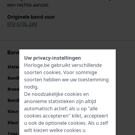
een rechte aanzet.
Originele band voor
EFV-510L-2AV
Band informatie
Uw privacy-instellingen
Horloge.be gebruikt verschillende
Materiaal Band
Leer
soorten
cookies
. Voor sommige
Bandbreedte
22 mm
soorten hebben we uw toestemming
nodig.
Breedte bandaanzet
22 mm
De noodzakelijke cookies en
Bandbreedte bij sluiting
20 mm
anonieme statistieken zijn altijd
automatisch actief; als u op "alle
Kleur Band
Bruin
cookies accepteren" klikt, accepteert
Kleur stiksel
Beige
u ook de optionele cookies. Als u zelf
wilt kiezen welke cookies u
Type sluiting
Gesp