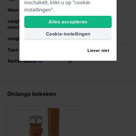
inschakelt, klikt u op "cookie-
instellingen".
Kleur sluiting
Zilver
Lengte band op 12 uur
70 mm
Alles accepteren
(mm)
Cookie-instellingen
Lengte band op 6 uur (mm)
125 mm
Type Bevestiging
Bandpennen
Liever niet
Rechte aanzet
Ja
Onlangs bekeken