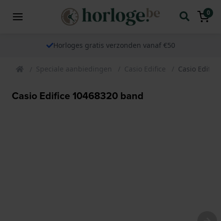
0
Horloges gratis verzonden vanaf €50
Speciale aanbiedingen
Casio Edifice
Casio Edific
Casio Edifice 10468320 band