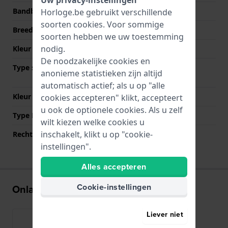
Bandbreedte
22 mm
Horloge.be gebruikt verschillende
soorten
cookies
. Voor sommige
Breedte bandaanzet
22 mm
soorten hebben we uw toestemming
nodig.
Kleur Band
Grijs
De noodzakelijke cookies en
Type sluiting
Vouwsluiting met
anonieme statistieken zijn altijd
drukknoppen
automatisch actief; als u op "alle
Kleur sluiting
Zwart
cookies accepteren" klikt, accepteert
u ook de optionele cookies. Als u zelf
Type Bevestiging
Bandpennen
wilt kiezen welke cookies u
inschakelt, klikt u op "cookie-
Rechte aanzet
Nee
instellingen".
Alles accepteren
Cookie-instellingen
Onlangs bekeken
Liever niet