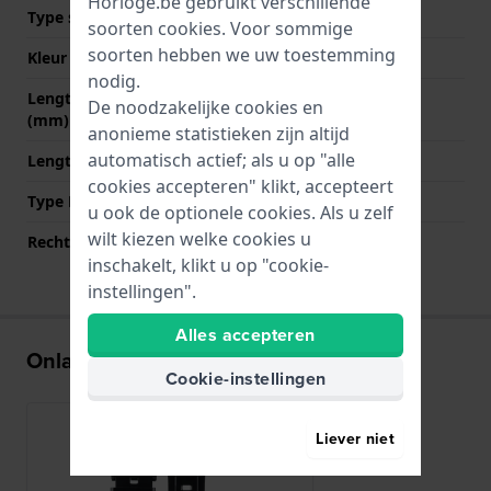
Horloge.be gebruikt verschillende
Type sluiting
Gesp
soorten
cookies
. Voor sommige
soorten hebben we uw toestemming
Kleur sluiting
Roségoud
nodig.
Lengte band op 12 uur
70 mm
De noodzakelijke cookies en
(mm)
anonieme statistieken zijn altijd
automatisch actief; als u op "alle
Lengte band op 6 uur (mm)
110 mm
cookies accepteren" klikt, accepteert
Type Bevestiging
Bandpennen
u ook de optionele cookies. Als u zelf
wilt kiezen welke cookies u
Rechte aanzet
Nee
inschakelt, klikt u op "cookie-
instellingen".
Alles accepteren
Onlangs bekeken
Cookie-instellingen
Liever niet