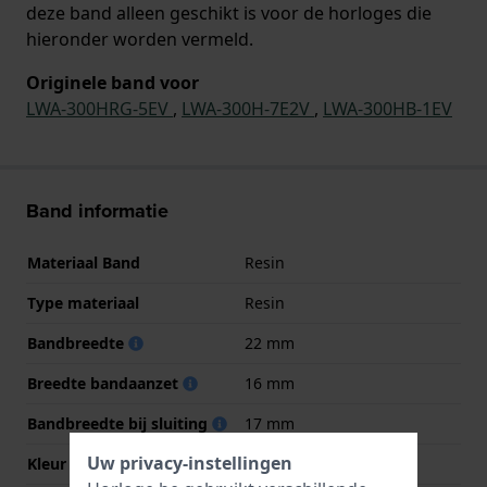
deze band alleen geschikt is voor de horloges die
hieronder worden vermeld.
Originele band voor
LWA-300HRG-5EV
,
LWA-300H-7E2V
,
LWA-300HB-1EV
Band informatie
Materiaal Band
Resin
Type materiaal
Resin
Bandbreedte
22 mm
Breedte bandaanzet
16 mm
Bandbreedte bij sluiting
17 mm
Uw privacy-instellingen
Kleur Band
Zwart