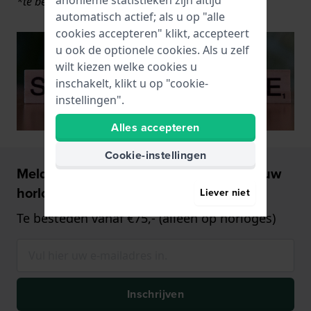
anonieme statistieken zijn altijd
*te besteden bij aankopen van € 75 of meer
automatisch actief; als u op "alle
cookies accepteren" klikt, accepteert
u ook de optionele cookies. Als u zelf
wilt kiezen welke cookies u
inschakelt, klikt u op "cookie-
instellingen".
Alles accepteren
Cookie-instellingen
Meld u aan en ontvang €5,- korting op uw
horloge!
Liever niet
Te besteden vanaf €75,- (alleen op horloges)
Inschrijven