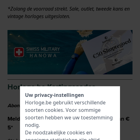
*Zolang de voorraad strekt. Sale, outlet, tweede kans en
vintage horloges uitgesloten.
Horloge.be Kortingscodes
Uw privacy-instellingen
Horloge.be gebruikt verschillende
Abonneer je op de Horloge.be-nieuwsbrief
soorten
cookies
. Voor sommige
soorten hebben we uw toestemming
Meld je aan en ontvang een kortingscode van €
nodig.
5*
De noodzakelijke cookies en