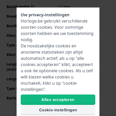
Bandbreedte
12 mm
Uw privacy-instellingen
Breedte bandaanzet
10 mm
Horloge.be gebruikt verschillende
Bandbreedte bij sluiting
13 mm
soorten
cookies
. Voor sommige
soorten hebben we uw toestemming
Kleur Band
Zilver
nodig.
Type sluiting
Sieraadsluiting
De noodzakelijke cookies en
anonieme statistieken zijn altijd
Kleur sluiting
Zilver
automatisch actief; als u op "alle
Lengte band op 12 uur
80 mm
cookies accepteren" klikt, accepteert
(mm)
u ook de optionele cookies. Als u zelf
wilt kiezen welke cookies u
Lengte band op 6 uur (mm)
80 mm
inschakelt, klikt u op "cookie-
Type Bevestiging
Stalen pennen
instellingen".
Rechte aanzet
Nee
Alles accepteren
Cookie-instellingen