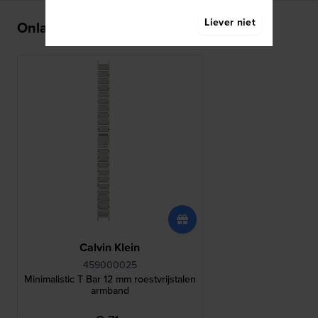
Liever niet
Onlangs bekeken
Calvin Klein
459000025
Minimalistic T Bar 12 mm roestvrijstalen
armband