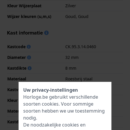
Kleur Wijzerplaat
Zilver
Wijzer kleuren (u,m,s)
Goud, Goud
Kast informatie
Kastcode
CK.95.3.14.0460
Diameter
32 mm
Kastdikte
8 mm
Materiaal
Roestvrij staal
Uw privacy-instellingen
Kastvorm
Rond
Horloge.be gebruikt verschillende
Kleur kast
Zilver
soorten
cookies
. Voor sommige
soorten hebben we uw toestemming
Materiaal kastdeksel
Roestvrij staal
nodig.
Kastdeksel
Klikkast
De noodzakelijke cookies en