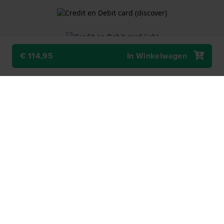
€ 114,95
In Winkelwagen
Algemene Voorwaarden
Cookiebeleid
Privacy Verklaring
Een webshop van
Holland Watch Group B.V.