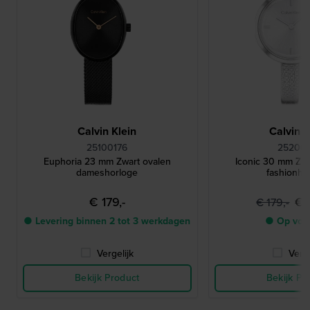
Calvin Klein
Calvin K
25100176
252001
Euphoria 23 mm Zwart ovalen
Iconic 30 mm Zi
dameshorloge
fashionho
€ 179,-
€ 
€ 179,-
● Levering binnen 2 tot 3 werkdagen
● Op voo
Vergelijk
Verge
Bekijk Product
Bekijk Pr