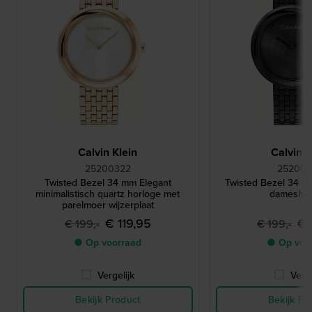
Calvin Klein
Calvin K
25200322
252003
Twisted Bezel 34 mm Elegant
Twisted Bezel 34 m
minimalistisch quartz horloge met
dameshor
parelmoer wijzerplaat
€ 119,95
€ 
€ 199,-
€ 199,-
● Op voorraad
● Op voo
Vergelijk
Verge
Bekijk Product
Bekijk Pr