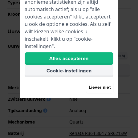
anonieme statistieken zijn altijd
Type glas
Mineraal
automatisch actief; als u op "alle
Kroon
Trek kroon
cookies accepteren" klikt, accepteert
u ook de optionele cookies. Als u zelf
Uurwerk informatie
wilt kiezen welke cookies u
inschakelt, klikt u op "cookie-
instellingen".
Uurwerk nr.
VJ20C
(
Bekijk specificaties
)
Download handboek (English)
Alles accepteren
Download handboek
Cookie-instellingen
(meertalig)
Liever niet
Merk uurwerk
Seiko Instruments Inc.
Zwitsers uurwerk
Nee
Tijdsaanduiding
Analoog
Mechanisme
Quartz
Batterij
Renata R364 364 / SR621SW