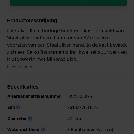
Productomschrijving
Dit Calvin Klein horloge heeft een kast gemaakt van
Staal zilver met een diameter van 32 mm en is
voorzien van een Staal zilver band. In de kast bevindt
zich een Seiko Instruments Inc. kwaliteitsuurwerk en
is afgewerkt met Mineraalglas.
Lees meer
Het horloge is 3ATM. Dit betekent dat het horloge
spatwaterdicht is.. Verder wordt het horloge
Specificaties
geleverd met 2 jaar garantie.
Alternatief artikelnummer
CK25100076
.
Ean
7613272634373
Diameter
32 mm
Waterdichtheid
3 Bar (handen wassen)