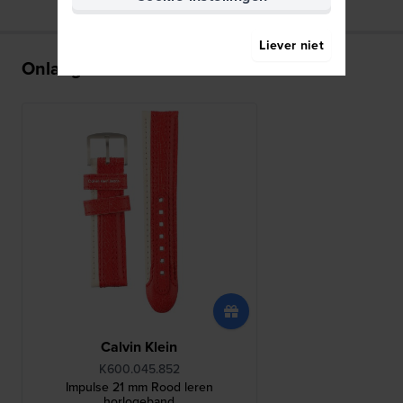
Liever niet
Onlangs bekeken
Calvin Klein
K600.045.852
Impulse 21 mm Rood leren
horlogeband