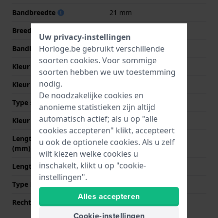
Bandbreedte
21 mm
Breedte bandaanzet
21 mm
Uw privacy-instellingen
Horloge.be gebruikt verschillende
Bandbreedte bij sluiting
19 mm
soorten
cookies
. Voor sommige
Kleur Band
Rood
soorten hebben we uw toestemming
nodig.
Kleur stiksel
Wit
De noodzakelijke cookies en
Type sluiting
Gesp
anonieme statistieken zijn altijd
automatisch actief; als u op "alle
Kleur sluiting
Zilver
cookies accepteren" klikt, accepteert
Lengte band op 12 uur
75 mm
u ook de optionele cookies. Als u zelf
(mm)
wilt kiezen welke cookies u
inschakelt, klikt u op "cookie-
Lengte band op 6 uur (mm)
120 mm
instellingen".
Type Bevestiging
Bandpennen
Alles accepteren
Rechte aanzet
Nee
Cookie-instellingen