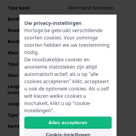
Type band
Mesh band (Milanese)
Bandbreedte
20 mm
Uw privacy-instellingen
Horloge.be gebruikt verschillende
Breedte bandaanzet
20 mm
soorten
cookies
. Voor sommige
Bandbreedte bij sluiting
20 mm
soorten hebben we uw toestemming
nodig.
Kleur Band
Zwart
De noodzakelijke cookies en
Type sluiting
Milanese sluiting
anonieme statistieken zijn altijd
automatisch actief; als u op "alle
Kleur sluiting
Zwart
cookies accepteren" klikt, accepteert
Lengte band op 12 uur
70 mm
u ook de optionele cookies. Als u zelf
(mm)
wilt kiezen welke cookies u
inschakelt, klikt u op "cookie-
Lengte band op 6 uur (mm)
100 mm
instellingen".
Type Bevestiging
Bandpennen
Alles accepteren
Rechte aanzet
Ja
Cookie-instellingen