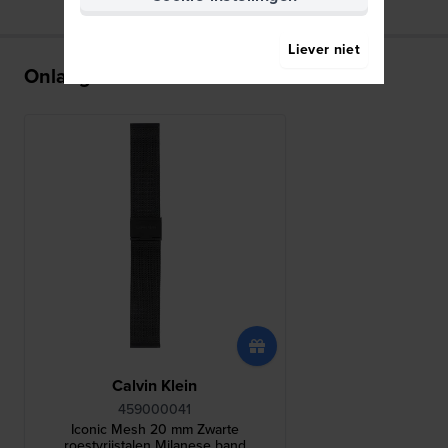
Liever niet
Onlangs bekeken
Calvin Klein
459000041
Iconic Mesh 20 mm Zwarte
roestvrijstalen Milanese band