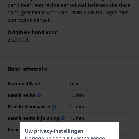
band heeft een rechte aanzet wat betekent dat deze
band geschikt is voor alle Calvin Klein horloges met
een rechte aanzet.
Originele band voor
25200020
Band informatie
Materiaal Band
Leer
Bandbreedte
15 mm
Breedte bandaanzet
15 mm
Bandbreedte bij sluiting
15 mm
Kleur Band
Zwart
Uw privacy-instellingen
Horloge.be gebruikt verschillende