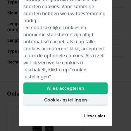
Type sluiting
Gesp
soorten
cookies
. Voor sommige
Kleur sluiting
Zilver
soorten hebben we uw toestemming
nodig.
Lengte band op 12 uur
70 mm
De noodzakelijke cookies en
(mm)
anonieme statistieken zijn altijd
Lengte band op 6 uur (mm)
110 mm
automatisch actief; als u op "alle
cookies accepteren" klikt, accepteert
Type Bevestiging
Bandpennen
u ook de optionele cookies. Als u zelf
Rechte aanzet
Ja
wilt kiezen welke cookies u
inschakelt, klikt u op "cookie-
instellingen".
Alles accepteren
Onlangs bekeken
Cookie-instellingen
Liever niet