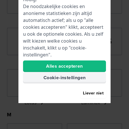
De noodzakelijke cookies en
anonieme statistieken zijn altijd
Lacoste
Ligure
automatisch actief; als u op "alle
cookies accepteren" klikt, accepteert
u ook de optionele cookies. Als u zelf
wilt kiezen welke cookies u
inschakelt, klikt u op "cookie-
instellingen".
LIP
Lorus
Alles accepteren
Cookie-instellingen
Liever niet
Lotus
Luminox
M