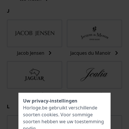
J
Jacob Jensen
Jacques du Manoir
Jaguar
Joalia
Uw privacy-instellingen
L
Horloge.be gebruikt verschillende
soorten
cookies
. Voor sommige
soorten hebben we uw toestemming
nodig.