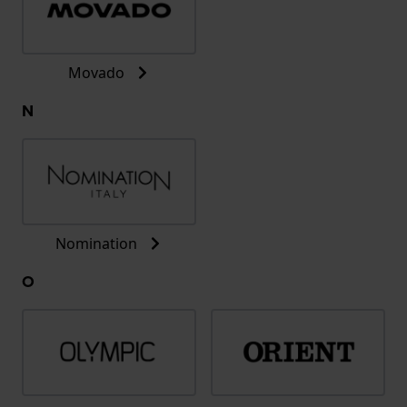
Movado
N
Nomination
O