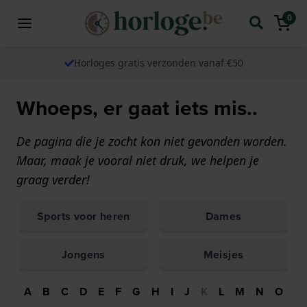
0
Horloges gratis verzonden vanaf €50
Whoeps, er gaat iets mis..
De pagina die je zocht kon niet gevonden worden.
Maar, maak je vooral niet druk, we helpen je
graag verder!
Sports voor heren
Dames
Jongens
Meisjes
A
B
C
D
E
F
G
H
I
J
K
L
M
N
O