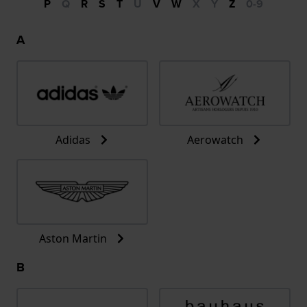
P
Q
R
S
T
U
V
W
X
Y
Z
0-9
A
Adidas
Aerowatch
Aston Martin
B