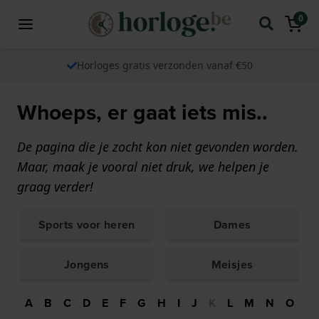
0
Horloges gratis verzonden vanaf €50
Whoeps, er gaat iets mis..
De pagina die je zocht kon niet gevonden worden.
Maar, maak je vooral niet druk, we helpen je
graag verder!
Sports voor heren
Dames
Jongens
Meisjes
A
B
C
D
E
F
G
H
I
J
K
L
M
N
O