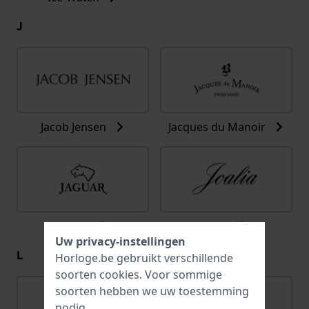
J
Jacob Jensen
Jacques du Manoir
Jaguar
Joalia
Uw privacy-instellingen
L
Horloge.be gebruikt verschillende
soorten
cookies
. Voor sommige
soorten hebben we uw toestemming
nodig.