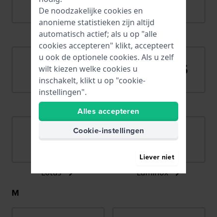
De noodzakelijke cookies en
anonieme statistieken zijn altijd
Lacoste
Ligure
automatisch actief; als u op "alle
cookies accepteren" klikt, accepteert
u ook de optionele cookies. Als u zelf
wilt kiezen welke cookies u
inschakelt, klikt u op "cookie-
instellingen".
LIP
Lorus
Alles accepteren
Cookie-instellingen
Liever niet
Lotus
Luminox
M