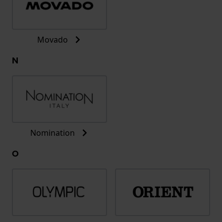
Movado
N
Nomination
O