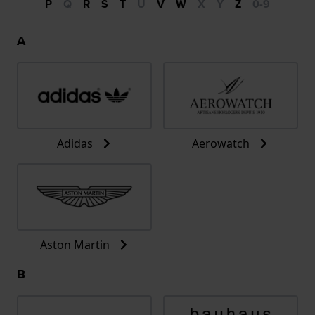
P
Q
R
S
T
U
V
W
X
Y
Z
0-9
A
Adidas
Aerowatch
Aston Martin
B