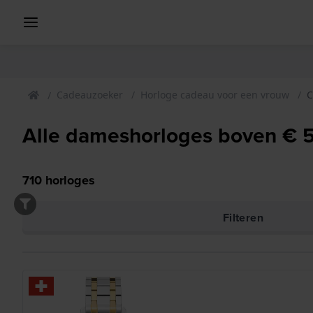
Cadeauzoeker
Horloge cadeau voor een vrouw
C
Alle dameshorloges boven € 
710
horloges
Filteren