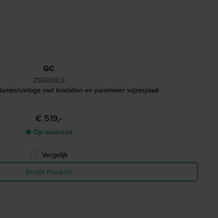
GC
Z55003L9
dameshorloge met kristallen en parelmoer wijzerplaat
€ 519,-
● Op voorraad
Vergelijk
Bekijk Product