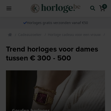
0
Horloges gratis verzonden vanaf €50
Cadeauzoeker
Horloge cadeau voor een vrouw
Ca
Trend horloges voor dames
tussen € 300 - 500
Gouden horloges