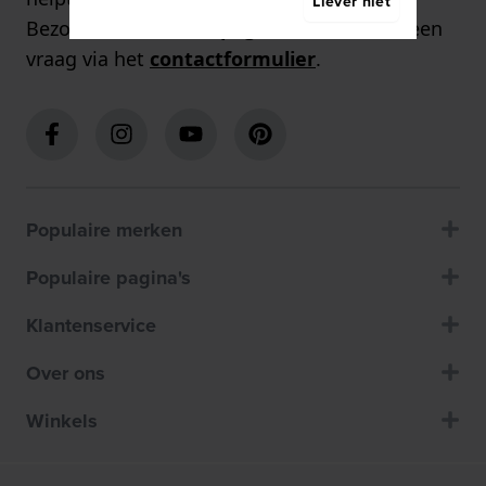
Liever niet
Bezoek onze
contactpagina
of stuur ons een
vraag via het
contactformulier
.
Populaire merken
Populaire pagina's
Klantenservice
Over ons
Winkels