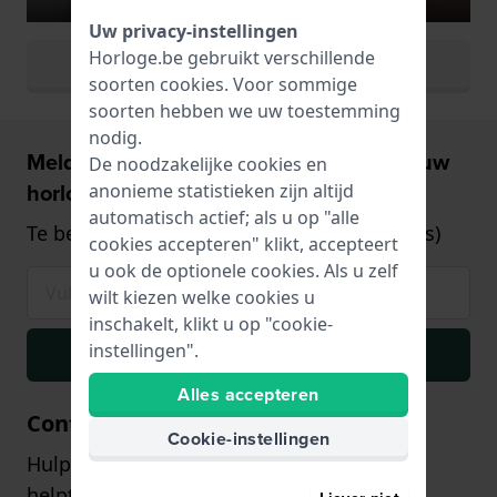
Uw privacy-instellingen
Horloge.be gebruikt verschillende
Bekijk alle horlogekleuren
soorten
cookies
. Voor sommige
soorten hebben we uw toestemming
nodig.
Meld u aan en ontvang €5,- korting op uw
De noodzakelijke cookies en
horloge!
anonieme statistieken zijn altijd
automatisch actief; als u op "alle
Te besteden vanaf €75,- (alleen op horloges)
cookies accepteren" klikt, accepteert
u ook de optionele cookies. Als u zelf
wilt kiezen welke cookies u
inschakelt, klikt u op "cookie-
instellingen".
Inschrijven
Alles accepteren
Contact
Cookie-instellingen
Hulp of advies nodig? Onze klantenservice
helpt u graag!