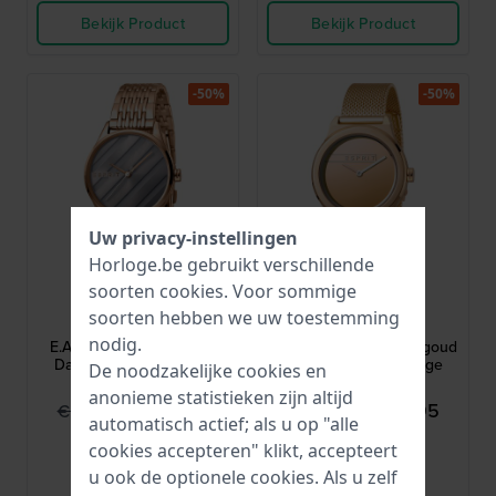
Bekijk Product
Bekijk Product
-50%
-50%
Uw privacy-instellingen
Horloge.be gebruikt verschillende
soorten
cookies
. Voor sommige
Esprit
Esprit
soorten hebben we uw toestemming
ES1L029M0065
ES1L019M0095
nodig.
E.ASY 32 mm Roségoud
Magnolia 34 mm Roségoud
Dames Quartz Horloge
Dames Quartz Horloge
De noodzakelijke cookies en
anonieme statistieken zijn altijd
€ 69,95
€ 64,95
€ 139,90
€ 129,90
automatisch actief; als u op "alle
● Op voorraad
● Op voorraad
cookies accepteren" klikt, accepteert
u ook de optionele cookies. Als u zelf
Vergelijk
Vergelijk