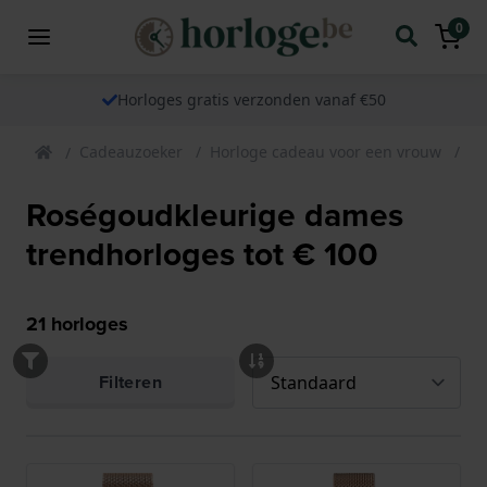
0
Horloges gratis verzonden vanaf €50
Cadeauzoeker
Horloge cadeau voor een vrouw
Ca
Roségoudkleurige dames
trendhorloges tot € 100
21
horloges
Filteren