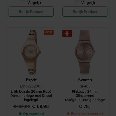
Vergelijk
Vergelijk
Bekijk Product
Bekijk Product
-55%
Esprit
Swatch
ES107252003
GP403
Lilith Dazzle 26 mm Rosé
Pinkbaya 34 mm
Dameshorloge met Kristal
Glinsterend
Ingelegd
roségoudkleurig horloge
€ 69,95
€ 75,-
€ 159,90
● Op voorraad
● Binnenkort weer op