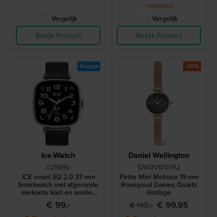
voorraad
Vergelijk
Vergelijk
Bekijk Product
Bekijk Product
Nieuw
-30%
Ice-Watch
Daniel Wellington
025890
DW00100742
ICE smart SQ 2.0 37 mm
Petite Mini Melrose 19 mm
Smartwatch met afgeronde
Roségoud Dames Quartz
vierkante kast en amoled
Horloge
touchscreen
€ 99,-
€ 99,95
€ 145,-