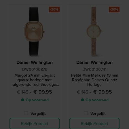
-30%
-30%
Daniel Wellington
Daniel Wellington
DW00100879
DW00100741
Margot 24 mm Elegant
Petite Mini Melrose 19 mm
quartz horloge met
Roségoud Dames Quartz
afgeronde rechthoekige
Horloge
kast
€ 99,95
€ 99,95
€ 145,-
€ 145,-
● Op voorraad
● Op voorraad
Vergelijk
Vergelijk
Bekijk Product
Bekijk Product