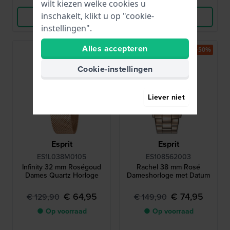
wilt kiezen welke cookies u
inschakelt, klikt u op "cookie-
Bekijk Product
Bekijk Product
instellingen".
Alles accepteren
-50%
-50%
Cookie-instellingen
Liever niet
Esprit
Esprit
ES1L038M0105
ES108562003
Infinity 32 mm Roségoud
Rachel 38 mm Rosé
Dames Quartz Horloge
Dameshorloge met Datum
€ 64,95
€ 74,95
€ 129,90
€ 149,90
● Op voorraad
● Op voorraad