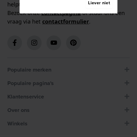
Liever niet
helpt u graag!
Bezoek onze
contactpagina
of stuur ons een
vraag via het
contactformulier
.
Populaire merken
Populaire pagina's
Klantenservice
Over ons
Winkels