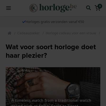
0
Horloges gratis verzonden vanaf €50
Cadeauzoeker
Horloge cadeau voor een vrouw
Ca
Wat voor soort horloge doet
haar plezier?
A timeless watch from a traditional watch
brand such as Seiko, Casio or Tissot