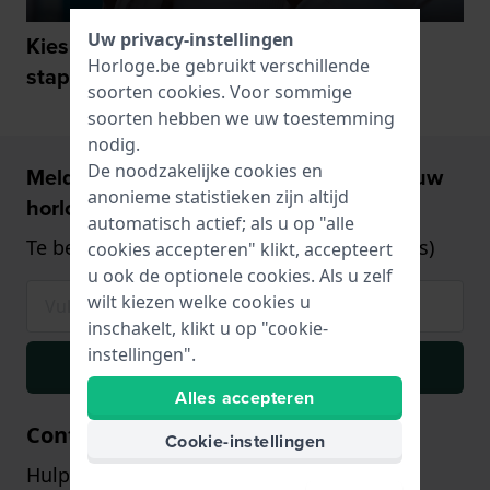
Uw privacy-instellingen
Kies haar favoriete kleur in de volgende
Horloge.be gebruikt verschillende
stap
soorten
cookies
. Voor sommige
soorten hebben we uw toestemming
nodig.
De noodzakelijke cookies en
Meld u aan en ontvang €5,- korting op uw
anonieme statistieken zijn altijd
horloge!
automatisch actief; als u op "alle
Te besteden vanaf €75,- (alleen op horloges)
cookies accepteren" klikt, accepteert
u ook de optionele cookies. Als u zelf
wilt kiezen welke cookies u
inschakelt, klikt u op "cookie-
instellingen".
Inschrijven
Alles accepteren
Contact
Cookie-instellingen
Hulp of advies nodig? Onze klantenservice