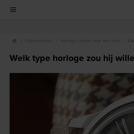
Cadeauzoeker
Horloge cadeau voor een man
Ca
Welk type horloge zou hij will