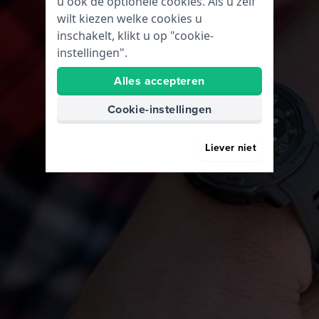
u ook de optionele cookies. Als u zelf
wilt kiezen welke cookies u
inschakelt, klikt u op "cookie-
instellingen".
Alles accepteren
Cookie-instellingen
Liever niet