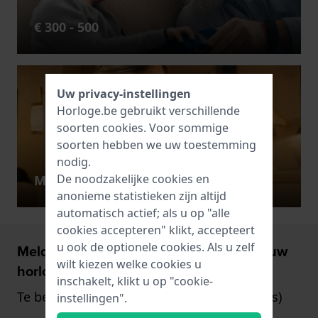
€ 300 - 500
Uw privacy-instellingen
Horloge.be gebruikt verschillende
soorten
cookies
. Voor sommige
soorten hebben we uw toestemming
nodig.
De noodzakelijke cookies en
Meer dan € 500
anonieme statistieken zijn altijd
automatisch actief; als u op "alle
cookies accepteren" klikt, accepteert
u ook de optionele cookies. Als u zelf
Meld u aan en ontvang €5,- korting op uw
wilt kiezen welke cookies u
horloge!
inschakelt, klikt u op "cookie-
Te besteden vanaf €75,- (alleen op horloges)
instellingen".