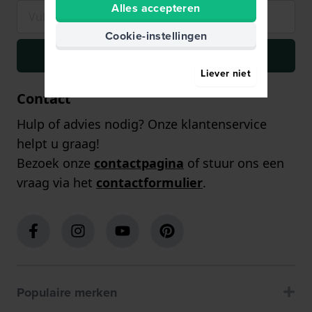
Alles accepteren
Cookie-instellingen
Inschrijven
Liever niet
Contact
Hulp of advies nodig? Onze klantenservice
helpt u graag!
Bezoek onze
contactpagina
of stuur ons een
vraag via het
contactformulier
.
Populaire merken