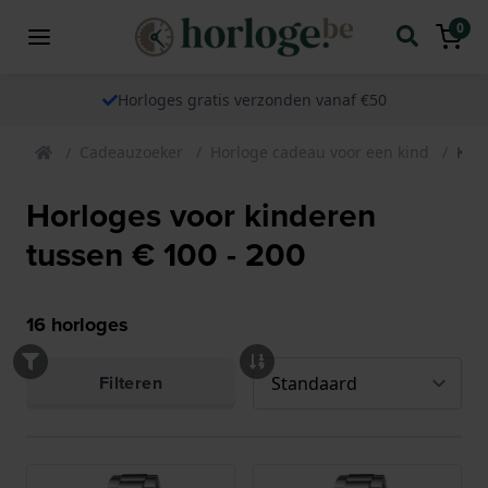
0
Horloges gratis verzonden vanaf €50
Cadeauzoeker
Horloge cadeau voor een kind
Kin
Horloges voor kinderen
tussen € 100 - 200
16
horloges
Filteren