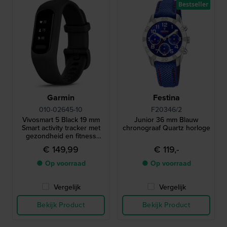
Bestseller
Garmin
Festina
010-02645-10
F20346/2
Vivosmart 5 Black 19 mm
Junior 36 mm Blauw
Smart activity tracker met
chronograaf Quartz horloge
gezondheid en fitness
functies
€ 149,99
€ 119,-
● Op voorraad
● Op voorraad
Vergelijk
Vergelijk
Bekijk Product
Bekijk Product