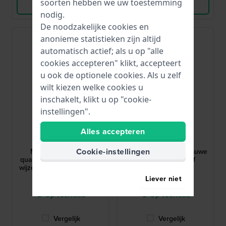
soorten hebben we uw toestemming
Bekijk Product
Bekijk Product
nodig.
De noodzakelijke cookies en
anonieme statistieken zijn altijd
automatisch actief; als u op "alle
cookies accepteren" klikt, accepteert
u ook de optionele cookies. Als u zelf
wilt kiezen welke cookies u
inschakelt, klikt u op "cookie-
instellingen".
LIP
Festina
Alles accepteren
671970
F20345/2
Cookie-instellingen
Minilip 29 mm Klein
Junior 36 mm Staal-blauwe
quartzhorloge met unieke
quartz chronograaf
wijzerplaat met drie ringen
voor tijdmeting
Liever niet
€ 199,-
€ 129,-
● Op voorraad
● Op voorraad
Vergelijk
Vergelijk