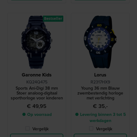
Bestseller
Garonne Kids
Lorus
KQ24Q475
R2317HX9
Sports Ani-Digi 38 mm
Young 36 mm Blauw
Stoer analoog-digitaal
zwembestendig horloge
sporthorloge voor kinderen
met verlichting
€ 49,95
€ 35,-
● Op voorraad
● Levering binnen 3 tot 5
werkdagen
Vergelijk
Vergelijk