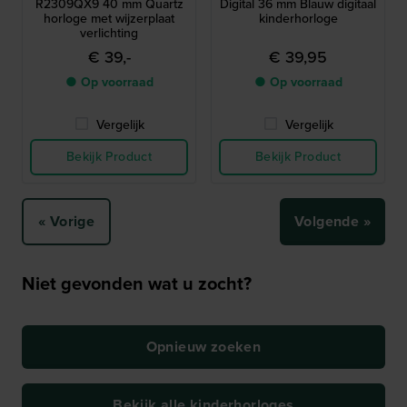
R2309QX9 40 mm Quartz
Digital 36 mm Blauw digitaal
horloge met wijzerplaat
kinderhorloge
verlichting
€ 39,-
€ 39,95
● Op voorraad
● Op voorraad
Vergelijk
Vergelijk
Bekijk Product
Bekijk Product
« Vorige
Volgende »
Niet gevonden wat u zocht?
Opnieuw zoeken
Bekijk alle kinderhorloges