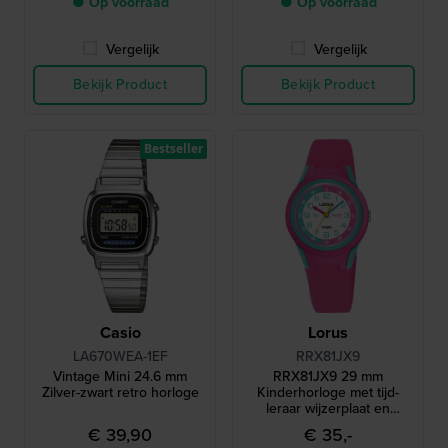
● Op voorraad
● Op voorraad
Vergelijk
Vergelijk
Bekijk Product
Bekijk Product
Bestseller
Casio
Lorus
LA670WEA-1EF
RRX81JX9
Vintage Mini 24.6 mm
RRX81JX9 29 mm
Zilver-zwart retro horloge
Kinderhorloge met tijd-
leraar wijzerplaat en
siliconen band
€ 39,90
€ 35,-