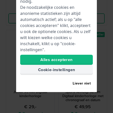
nodig.
De noodzakelijke cookies en
Vergelijk
Vergelijk
anonieme statistieken zijn altijd
Bekijk Product
Bekijk Product
automatisch actief; als u op "alle
cookies accepteren" klikt, accepteert
u ook de optionele cookies. Als u zelf
Bestseller
Bestseller
wilt kiezen welke cookies u
inschakelt, klikt u op "cookie-
instellingen".
Alles accepteren
Cookie-instellingen
Calypso Kids
Garonne Kids
Liever niet
K5801/1
KQ28Q475
Junior 35 mm Digitaal
Sports Ani-Digi 38 mm
kinderhorloge
Digitaal kinderhorloge met
chronograaf en datum
€ 29,-
€ 49,95