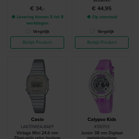
kinderen
€ 34,-
€ 44,95
● Levering binnen 5 tot 8
● Op voorraad
werkdagen
Vergelijk
Vergelijk
Bekijk Product
Bekijk Product
Casio
Calypso Kids
LA670WEA-8AEF
K5571/3
Vintage Mini 24.6 mm
Junior 38 mm Digitaal
Zilver-grijs retro horloge
meisjeshorloge