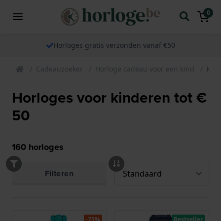
0
Horloges gratis verzonden vanaf €50
Cadeauzoeker
Horloge cadeau voor een kind
Kin
Horloges voor kinderen tot €
50
160
horloges
Filteren
-75%
Bestseller